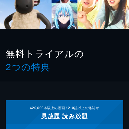
無料トライアルの
2つの特典
420,000
本以上の動画 /
210
誌以上の雑誌が
見放題
読み放題