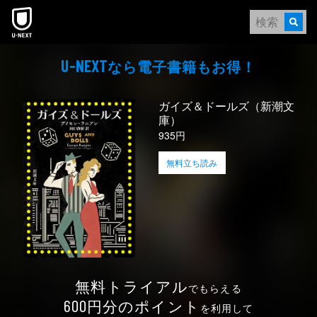
本文へスキップ
なら電⼦書籍もお得！
U-NEXT
ガイズ＆ドールズ（新潮文
庫）
935円
無料立ち読み
無料トライアル
でもらえる
円分のポイント
600
を利用して