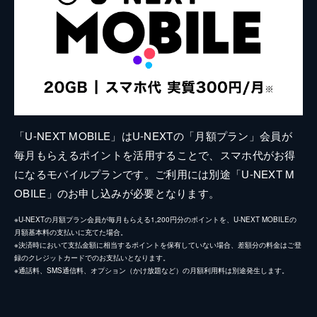
「U-NEXT MOBILE」はU-NEXTの「月額プラン」会員が
毎月もらえるポイントを活用することで、スマホ代がお得
になるモバイルプランです。ご利用には別途「U-NEXT M
OBILE」のお申し込みが必要となります。
※U-NEXTの月額プラン会員が毎月もらえる1,200円分のポイントを、U-NEXT MOBILEの
月額基本料の支払いに充てた場合。
※決済時において支払金額に相当するポイントを保有していない場合、差額分の料金はご登
録のクレジットカードでのお支払いとなります。
※通話料、SMS通信料、オプション（かけ放題など）の月額利用料は別途発生します。