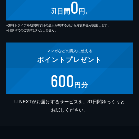
0
31
日間
円
※
※無料トライアル期間終了日の翌日が属する月から月額料金が発生します。
※日割りでのご請求はいたしません。
マンガなどの
購入に使える
ポイント
プレゼント
600
円分
U-NEXTがお届けするサービスを、31日間ゆっくりと
お試しください。