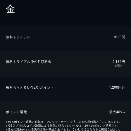
金
無料トライアル
31日間
無料トライアル後の⽉額料金
2,189円
（税込）
毎⽉もらえるU-NEXTポイント
1,200円分
ポイント還元
最⼤40%
※
※
40％ポイント還元の対象は、クレジットカード決済による作品の購入 / レンタルです。
※
iOSアプリのUコイン決済による作品の購入 / レンタルは、20％のポイント還元です。
※
還元の対象外となる決済方法や商品があります。くわしくは
こちら
をご確認ください。