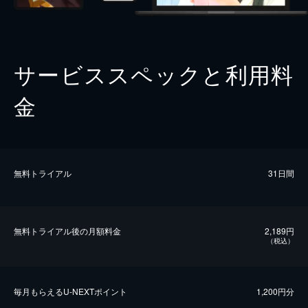
サービススペックと利用料
金
無料トライアル
31日間
無料トライアル後の⽉額料金
2,189円
（税込）
毎⽉もらえるU-NEXTポイント
1,200円分