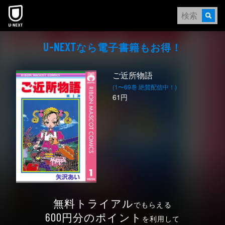
本文へスキップ
なら電⼦書籍もお得！
U-NEXT
ご近所物語
(1〜69巻 絶賛配信中！)
61円
無料トライアル
でもらえる
円分のポイント
600
を利用して