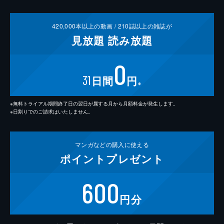
420,000
本以上の動画 /
210
誌以上の雑誌が
見放題
読み放題
0
31
日間
円
※
※無料トライアル期間終了日の翌日が属する月から月額料金が発生します。
※日割りでのご請求はいたしません。
マンガなどの
購入に使える
ポイント
プレゼント
600
円分