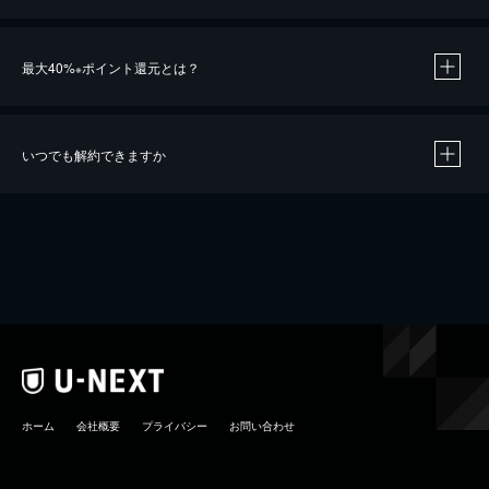
最大40%
ポイント還元とは？
※
いつでも解約できますか
※
40％ポイント還元の対象は、クレジットカード決済による作品の購入 / レンタルです。
※
iOSアプリのUコイン決済による作品の購入 / レンタルは、20％のポイント還元です。
※
還元の対象外となる決済方法や商品があります。くわしくは
こちら
をご確認ください。
こちら
ホーム
会社概要
プライバシー
お問い合わせ