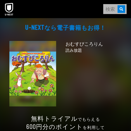
本文へスキップ
なら電⼦書籍もお得！
U-NEXT
おむすびころりん
読み放題
無料トライアル
でもらえる
円分のポイント
600
を利用して