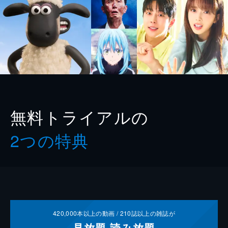
無料トライアルの
2つの特典
420,000
本以上の動画 /
210
誌以上の雑誌が
見放題
読み放題