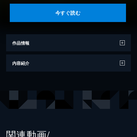
今すぐ読む
作品情報
文
中脇 初枝
内容紹介
絵
椛島 義夫
絵
すずきえりな
解説
西本 鶏介
出版社
ポプラ社
レーベル
はじめての世界名作えほん
関連動画/