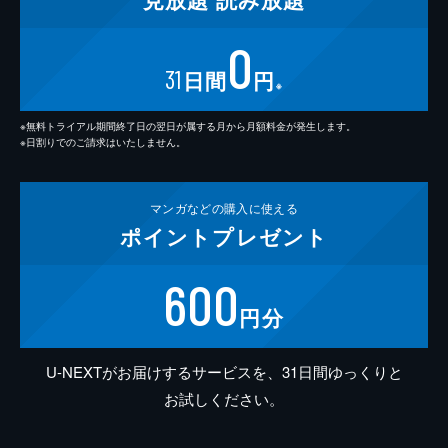
0
31
日間
円
※
※無料トライアル期間終了日の翌日が属する月から月額料金が発生します。
※日割りでのご請求はいたしません。
マンガなどの
購入に使える
ポイント
プレゼント
600
円分
U-NEXTがお届けするサービスを、31日間ゆっくりと
お試しください。