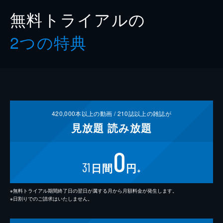
無料トライアルの
2つの特典
420,000
本以上の動画 /
210
誌以上の雑誌が
見放題
読み放題
0
31
日間
円
※
※無料トライアル期間終了日の翌日が属する月から月額料金が発生します。
※日割りでのご請求はいたしません。