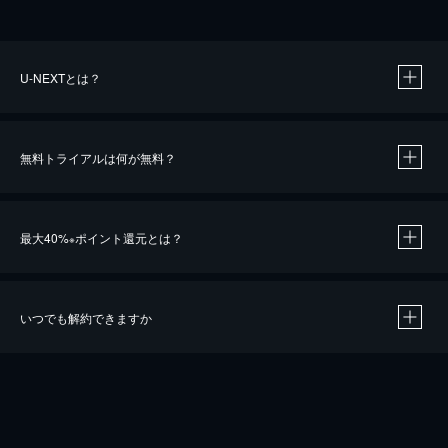
U-NEXTとは？
無料トライアルは何が無料？
最大40%
ポイント還元とは？
※
いつでも解約できますか
※
40％ポイント還元の対象は、クレジットカード決済による作品の購入 / レンタルです。
※
iOSアプリのUコイン決済による作品の購入 / レンタルは、20％のポイント還元です。
※
還元の対象外となる決済方法や商品があります。くわしくは
こちら
をご確認ください。