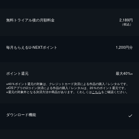
無料トライアル後の⽉額料金
2,189円
（税込）
毎⽉もらえるU-NEXTポイント
1,200円分
ポイント還元
最⼤40%
※
※
40％ポイント還元の対象は、クレジットカード決済による作品の購入 / レンタルです。
※
iOSアプリのUコイン決済による作品の購入 / レンタルは、20％のポイント還元です。
※
還元の対象外となる決済方法や商品があります。くわしくは
こちら
をご確認ください。
ダウンロード機能