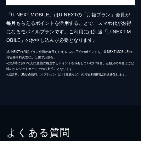
「U-NEXT MOBILE」はU-NEXTの「月額プラン」会員が
毎月もらえるポイントを活用することで、スマホ代がお得
になるモバイルプランです。ご利用には別途「U-NEXT M
OBILE」のお申し込みが必要となります。
※U-NEXTの月額プラン会員が毎月もらえる1,200円分のポイントを、U-NEXT MOBILEの
月額基本料の支払いに充てた場合。
※決済時において支払金額に相当するポイントを保有していない場合、差額分の料金はご登
録のクレジットカードでのお支払いとなります。
※通話料、SMS通信料、オプション（かけ放題など）の月額利用料は別途発生します。
よくある質問