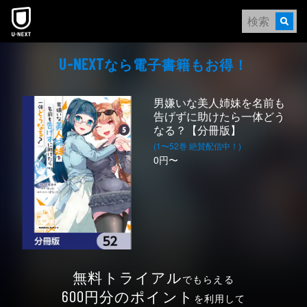
本文へスキップ
なら電⼦書籍もお得！
U-NEXT
男嫌いな美人姉妹を名前も
告げずに助けたら一体どう
なる？【分冊版】
(1〜52巻 絶賛配信中！)
0円〜
無料トライアル
でもらえる
円分のポイント
600
を利用して