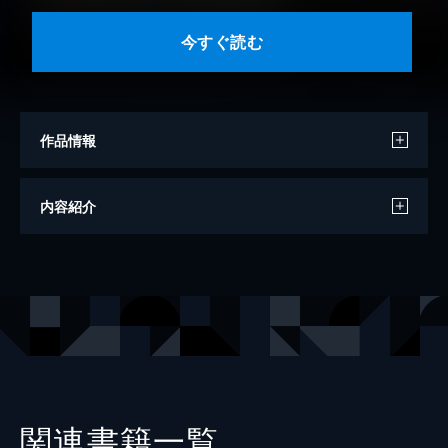
今すぐ読む
作品情報
原作
みょん
内容紹介
漫画
司馬淳子
原作イラスト
ぎうにう
出版社
KADOKAWA
レーベル
角川コミックス・エース
関連書籍一覧