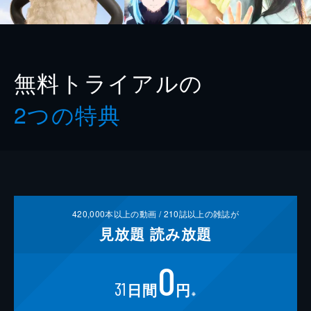
無料トライアルの
2つの特典
420,000
本以上の動画 /
210
誌以上の雑誌が
見放題
読み放題
0
31
日間
円
※