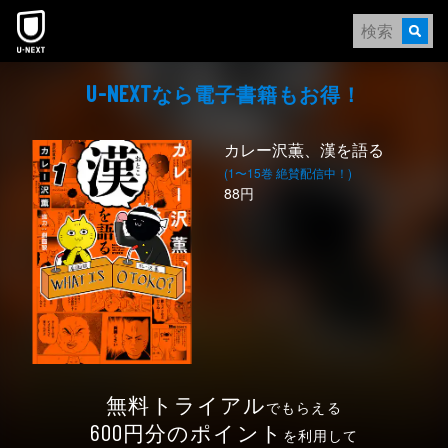
本文へスキップ
なら電⼦書籍もお得！
U-NEXT
カレー沢薫、漢を語る
(1〜15巻 絶賛配信中！)
88円
無料トライアル
でもらえる
円分のポイント
600
を利用して