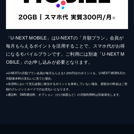
「U-NEXT MOBILE」はU-NEXTの「月額プラン」会員が
毎月もらえるポイントを活用することで、スマホ代がお得
になるモバイルプランです。ご利用には別途「U-NEXT M
OBILE」のお申し込みが必要となります。
※U-NEXTの月額プラン会員が毎月もらえる1,200円分のポイントを、U-NEXT MOBILEの
月額基本料の支払いに充てた場合。
※決済時において支払金額に相当するポイントを保有していない場合、差額分の料金はご登
録のクレジットカードでのお支払いとなります。
※通話料、SMS通信料、オプション（かけ放題など）の月額利用料は別途発生します。