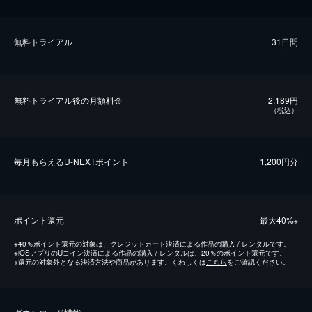
無料トライアル
31日間
無料トライアル後の⽉額料金
2,189円
（税込）
毎⽉もらえるU-NEXTポイント
1,200円分
ポイント還元
最⼤40%
※
※
40％ポイント還元の対象は、クレジットカード決済による作品の購入 / レンタルです。
※
iOSアプリのUコイン決済による作品の購入 / レンタルは、20％のポイント還元です。
※
還元の対象外となる決済方法や商品があります。くわしくは
こちら
をご確認ください。