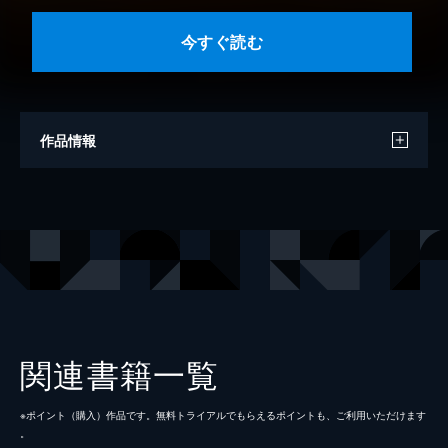
今すぐ読む
作品情報
著者
カレー沢薫
協力
劇画狼
出版社
KADOKAWA
レーベル
ヒューコミックス
関連書籍一覧
※ポイント（購⼊）作品です。無料トライアルでもらえるポイントも、ご利⽤いただけます
。