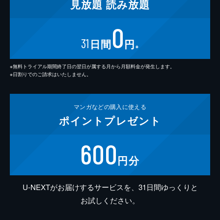
見放題
読み放題
0
31
日間
円
※
※無料トライアル期間終了日の翌日が属する月から月額料金が発生します。
※日割りでのご請求はいたしません。
マンガなどの
購入に使える
ポイント
プレゼント
600
円分
U-NEXTがお届けするサービスを、31日間ゆっくりと
お試しください。