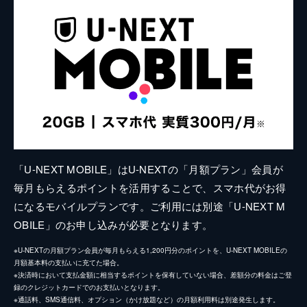
「U-NEXT MOBILE」はU-NEXTの「月額プラン」会員が
毎月もらえるポイントを活用することで、スマホ代がお得
になるモバイルプランです。ご利用には別途「U-NEXT M
OBILE」のお申し込みが必要となります。
※U-NEXTの月額プラン会員が毎月もらえる1,200円分のポイントを、U-NEXT MOBILEの
月額基本料の支払いに充てた場合。
※決済時において支払金額に相当するポイントを保有していない場合、差額分の料金はご登
録のクレジットカードでのお支払いとなります。
※通話料、SMS通信料、オプション（かけ放題など）の月額利用料は別途発生します。