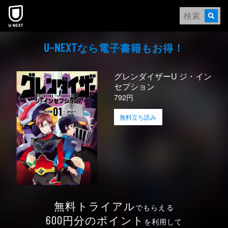
本文へスキップ
なら電⼦書籍もお得！
U-NEXT
グレンダイザーU ジ・イン
セプション
792円
無料立ち読み
無料トライアル
でもらえる
円分のポイント
600
を利用して