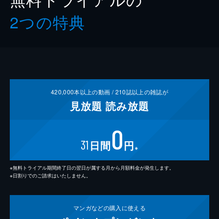
2つの特典
420,000
本以上の動画 /
210
誌以上の雑誌が
見放題
読み放題
0
31
日間
円
※
※無料トライアル期間終了日の翌日が属する月から月額料金が発生します。
※日割りでのご請求はいたしません。
マンガなどの
購入に使える