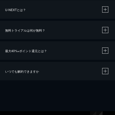
U-NEXTとは？
無料トライアルは何が無料？
最大40%
ポイント還元とは？
※
いつでも解約できますか
※
40％ポイント還元の対象は、クレジットカード決済による作品の購入 / レンタルです。
※
iOSアプリのUコイン決済による作品の購入 / レンタルは、20％のポイント還元です。
※
還元の対象外となる決済方法や商品があります。くわしくは
こちら
をご確認ください。
こちら