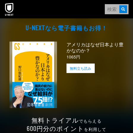
本文へスキップ
なら電⼦書籍もお得！
U-NEXT
アメリカはなぜ日本より豊
かなのか？
1065円
無料立ち読み
無料トライアル
でもらえる
円分のポイント
600
を利用して