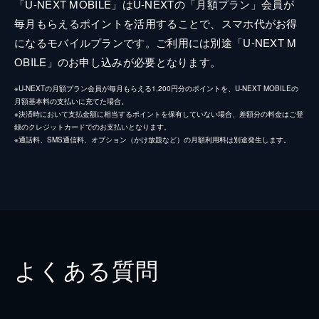
「U-NEXT MOBILE」はU-NEXTの「月額プラン」会員が
毎月もらえるポイントを活用することで、スマホ代がお得
になるモバイルプランです。ご利用には別途「U-NEXT M
OBILE」のお申し込みが必要となります。
※U-NEXTの月額プラン会員が毎月もらえる1,200円分のポイントを、U-NEXT MOBILEの
月額基本料の支払いに充てた場合。
※決済時において支払金額に相当するポイントを保有していない場合、差額分の料金はご登
録のクレジットカードでのお支払いとなります。
※通話料、SMS通信料、オプション（かけ放題など）の月額利用料は別途発生します。
よくある質問