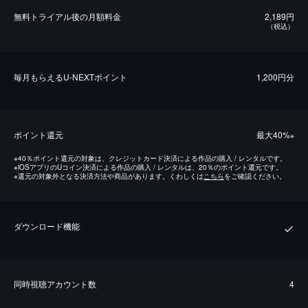
無料トライアル後の⽉額料金
2,189円
（税込）
毎⽉もらえるU-NEXTポイント
1,200円分
ポイント還元
最⼤40%
※
※
40％ポイント還元の対象は、クレジットカード決済による作品の購入 / レンタルです。
※
iOSアプリのUコイン決済による作品の購入 / レンタルは、20％のポイント還元です。
※
還元の対象外となる決済方法や商品があります。くわしくは
こちら
をご確認ください。
ダウンロード機能
同時視聴アカウント数
4