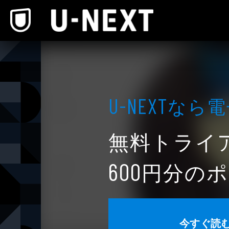
本文へスキップ
なら電
U-NEXT
無料トライ
円分のポ
600
今すぐ読