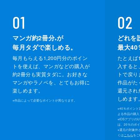
01
02
マンガ約2冊分
が
どれを
※
毎月タダで楽しめる。
最大40
毎月もらえる1,200円分のポイン
たとえば1
トを使えば、マンガなどの購入が
入すると
約2冊分も実質タダに。お好きな
トで戻り
マンガやラノベを、とてもお得に
作品がた
楽しめます。
還元され
しめます
※
作品によって必要なポイントが異なります。
※
40％ポイン
よる作品の購入 
※
iOSアプリの
は、20％のポ
※
還元の対象外
くは
こちら
をご