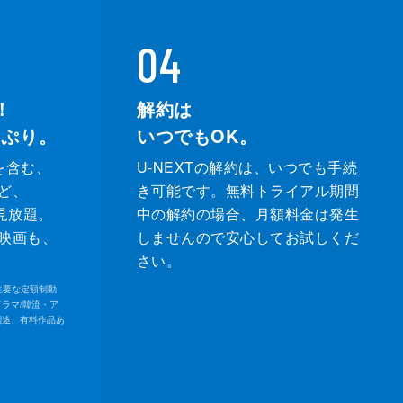
04
！
解約は
っぷり。
いつでもOK。
を含む、
U-NEXTの解約は、いつでも手続
ど、
き可能です。無料トライアル期間
が見放題。
中の解約の場合、月額料金は発生
映画も、
しませんので安心してお試しくだ
さい。
内の主要な定額制動
ドラマ/韓流・ア
別途、有料作品あ