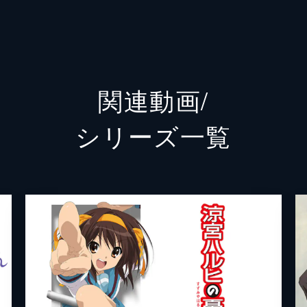
ぢ
A
関連動画/
シリーズ⼀覧