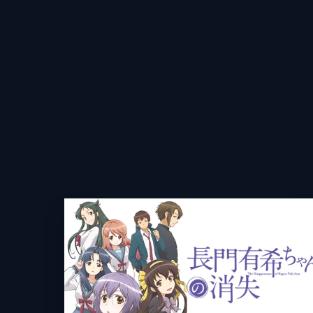
キャラクター原案
いとうのい
出版社
KADOKAW
掲載誌
少年エース