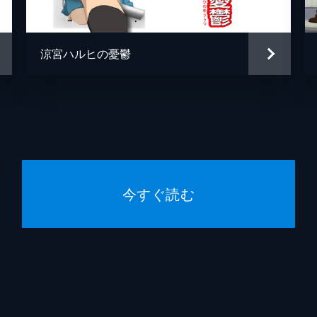
涼宮ハルヒの憂鬱
今すぐ読む