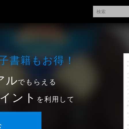
⼦書籍もお得！
アル
でもらえる
イント
を利用して
む