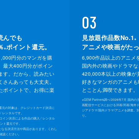
03
読んでも
見放題作品数No.1
※
％
ポイント還元。
アニメや映画がた
※
,000円分のマンガを購
6,900作品以上のアニメ
、最大400円分がポイン
国内外の映画やドラマな
ます。だから、読みたい
420,000本以上の映像
くさんあっても大丈夫。
好きなマンガのアニメも
たポイントで、お得に楽
とことん満喫できます。
。
※
GEM Partners調べ/2026年7⽉ 国
画配信サービスにおける洋画/邦画/海外
ト還元の対象は、クレジットカード決済に
ジアドラマ/国内ドラマ/アニメを調査。
/ レンタルです。
り。
Uコイン決済による作品の購入 / レンタル
イント還元です。
となる決済方法や商品があります。くわし
確認ください。