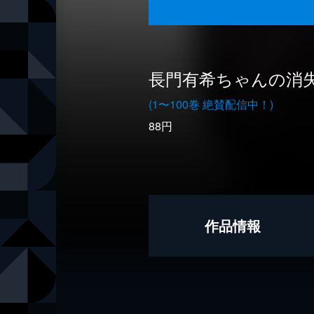
長門有希ちゃんの消
(1〜100巻 絶賛配信中！)
88円
作品情報
著者
ぷよ
原作
谷川流