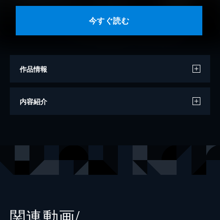
今すぐ読む
作品情報
著者
Matsuki
内容紹介
原作
丸山くがね
キャラクター原案
ｓｏ－ｂｉｎ
出版社
KADOKAWA
レーベル
角川コミックス・エース
関連動画/