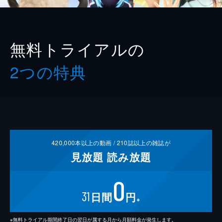
無料トライアルの
2つの特典
420,000
本以上の動画 /
210
誌以上の雑誌が
見放題
読み放題
0
31
日間
円
※
※無料トライアル期間終了日の翌日が属する月から月額料金が発生します。