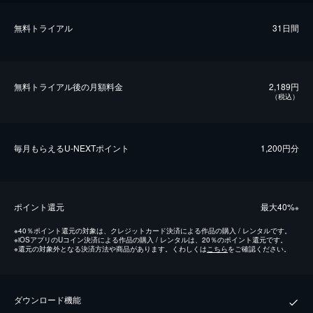
無料トライアル
31日間
無料トライアル後の⽉額料金
2,189円
（税込）
毎⽉もらえるU-NEXTポイント
1,200円分
ポイント還元
最⼤40%
※
※
40％ポイント還元の対象は、クレジットカード決済による作品の購入 / レンタルです。
※
iOSアプリのUコイン決済による作品の購入 / レンタルは、20％のポイント還元です。
※
還元の対象外となる決済方法や商品があります。くわしくは
こちら
をご確認ください。
ダウンロード機能