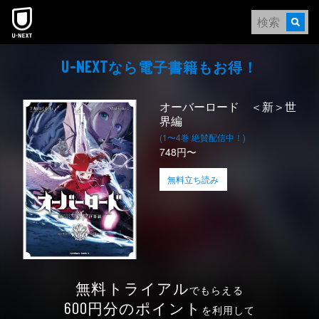
本文へスキップ
なら電⼦書籍もお得！
U-NEXT
オーバーロード ＜新＞世
界編
(1〜4巻 絶賛配信中！)
748円〜
無料立ち読み
無料トライアル
でもらえる
円分のポイント
600
を利用して