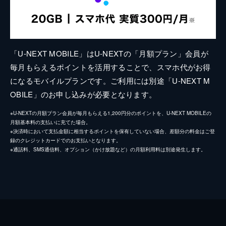
「U-NEXT MOBILE」はU-NEXTの「月額プラン」会員が
毎月もらえるポイントを活用することで、スマホ代がお得
になるモバイルプランです。ご利用には別途「U-NEXT M
OBILE」のお申し込みが必要となります。
※U-NEXTの月額プラン会員が毎月もらえる1,200円分のポイントを、U-NEXT MOBILEの
月額基本料の支払いに充てた場合。
※決済時において支払金額に相当するポイントを保有していない場合、差額分の料金はご登
録のクレジットカードでのお支払いとなります。
※通話料、SMS通信料、オプション（かけ放題など）の月額利用料は別途発生します。