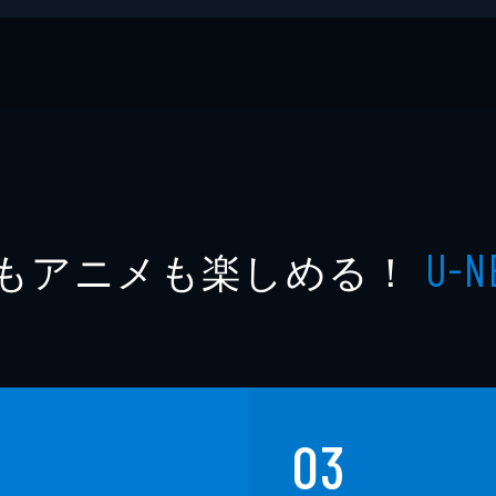
もアニメも楽しめる！
U-N
03