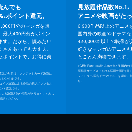
読んでも
見放題作品数No.1
※
％
ポイント還元。
アニメや映画がた
※
,000円分のマンガを購
6,900作品以上のアニメ
、最大400円分がポイン
国内外の映画やドラマな
ます。だから、読みたい
420,000本以上の映像
くさんあっても大丈夫。
好きなマンガのアニメも
たポイントで、お得に楽
とことん満喫できます。
。
※
GEM Partners調べ/2026年7⽉ 国
画配信サービスにおける洋画/邦画/海外
ト還元の対象は、クレジットカード決済に
ジアドラマ/国内ドラマ/アニメを調査。
/ レンタルです。
り。
Uコイン決済による作品の購入 / レンタル
イント還元です。
となる決済方法や商品があります。くわし
確認ください。