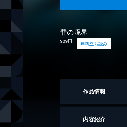
罪の境界
909円
無料立ち読み
作品情報
著者
薬丸岳
内容紹介
出版社
幻冬舎