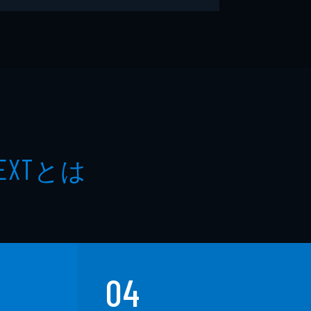
とは
EXT
04