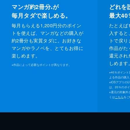
マンガ約2冊分
が
どれを
※
毎月タダで楽しめる。
最大40
毎月もらえる1,200円分のポイン
たとえば1
トを使えば、マンガなどの購入が
入すると
約2冊分も実質タダに。お好きな
トで戻り
マンガやラノベを、とてもお得に
作品がた
楽しめます。
還元され
しめます
※
作品によって必要なポイントが異なります。
※
40％ポイン
よる作品の購入 
※
iOSアプリの
は、20％のポ
※
還元の対象外
くは
こちら
をご