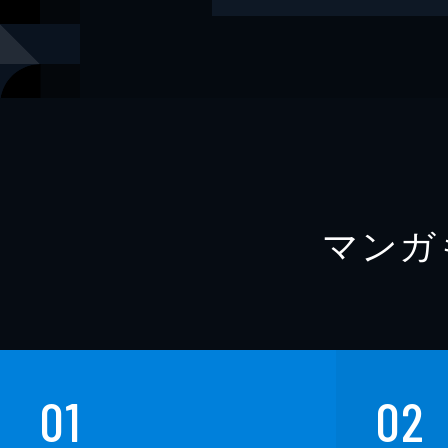
レーベル
幻冬舎文庫
マンガ
01
02