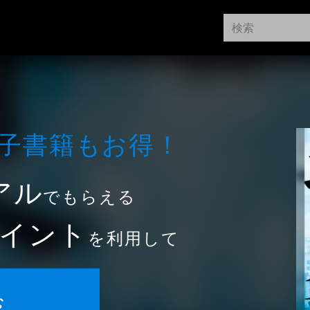
⼦書籍もお得！
アル
でもらえる
イント
を利用して
む