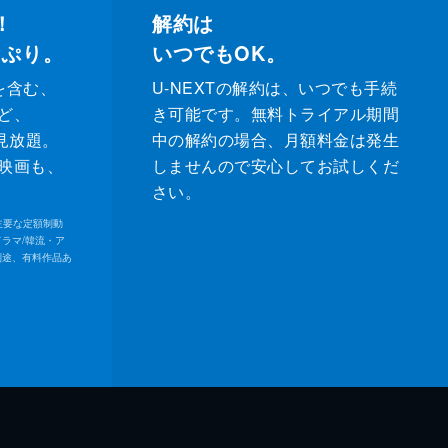
！
解約は
っぷり。
いつでもOK。
を含む、
U-NEXTの解約は、いつでも手続
ど、
き可能です。無料トライアル期間
が見放題。
中の解約の場合、月額料金は発生
映画も、
しませんので安心してお試しくだ
さい。
内の主要な定額制動
ドラマ/韓流・ア
別途、有料作品あ