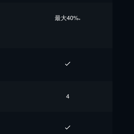
最⼤40%
※
4