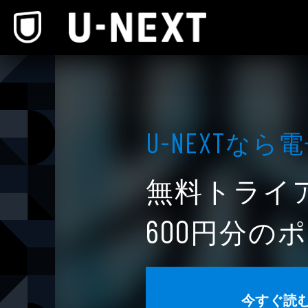
本文へスキップ
なら電
U-NEXT
無料トライ
円分のポ
600
今すぐ読