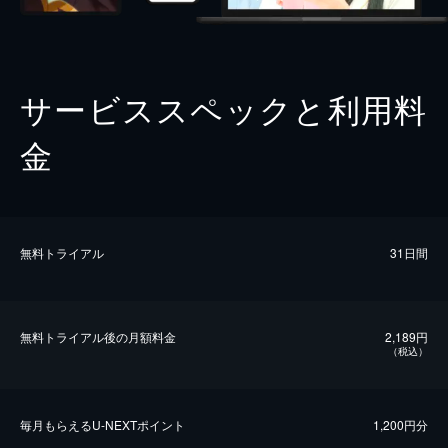
サービススペックと利用料
金
無料トライアル
31日間
無料トライアル後の⽉額料金
2,189円
（税込）
毎⽉もらえるU-NEXTポイント
1,200円分