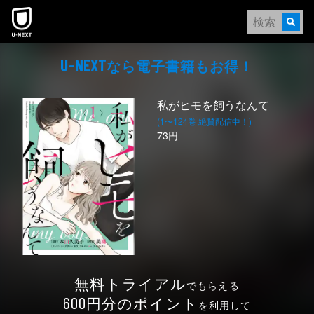
本文へスキップ
なら電⼦書籍もお得！
U-NEXT
私がヒモを飼うなんて
(1〜124巻 絶賛配信中！)
73円
無料トライアル
でもらえる
円分のポイント
600
を利用して