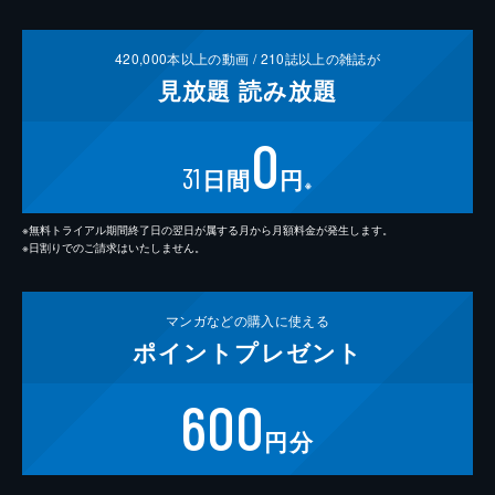
420,000
本以上の動画 /
210
誌以上の雑誌が
見放題
読み放題
0
31
日間
円
※
※無料トライアル期間終了日の翌日が属する月から月額料金が発生します。
※日割りでのご請求はいたしません。
マンガなどの
購入に使える
ポイント
プレゼント
600
円分