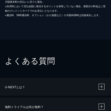
月額基本料の支払いに充てた場合。
※決済時において支払金額に相当するポイントを保有していない場合、差額分の料金はご登
録のクレジットカードでのお支払いとなります。
※通話料、SMS通信料、オプション（かけ放題など）の月額利用料は別途発生します。
よくある質問
U-NEXTとは？
無料トライアルは何が無料？