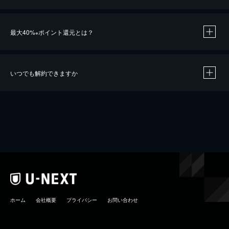
最大40%
ポイント還元とは？
※
いつでも解約できますか
※
40％ポイント還元の対象は、クレジットカード決済による作品の購入 / レンタルです。
※
iOSアプリのUコイン決済による作品の購入 / レンタルは、20％のポイント還元です。
※
還元の対象外となる決済方法や商品があります。くわしくは
こちら
をご確認ください。
こちら
ホーム
会社概要
プライバシー
お問い合わせ