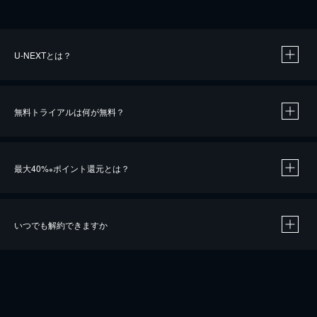
U-NEXTとは？
無料トライアルは何が無料？
最大40%
ポイント還元とは？
※
いつでも解約できますか
※
40％ポイント還元の対象は、クレジットカード決済による作品の購入 / レンタルです。
※
iOSアプリのUコイン決済による作品の購入 / レンタルは、20％のポイント還元です。
※
還元の対象外となる決済方法や商品があります。くわしくは
こちら
をご確認ください。