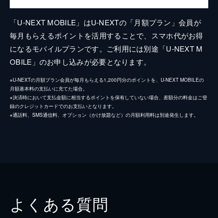
「U-NEXT MOBILE」はU-NEXTの「月額プラン」会員が
毎月もらえるポイントを活用することで、スマホ代がお得
になるモバイルプランです。ご利用には別途「U-NEXT M
OBILE」のお申し込みが必要となります。
※U-NEXTの月額プラン会員が毎月もらえる1,200円分のポイントを、U-NEXT MOBILEの
月額基本料の支払いに充てた場合。
※決済時において支払金額に相当するポイントを保有していない場合、差額分の料金はご登
録のクレジットカードでのお支払いとなります。
※通話料、SMS通信料、オプション（かけ放題など）の月額利用料は別途発生します。
よくある質問