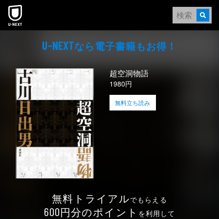
本文へスキップ
なら電⼦書籍もお得！
U-NEXT
超空洞物語
1980円
無料立ち読み
無料トライアル
でもらえる
円分のポイント
600
を利用して