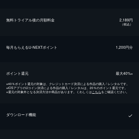
無料トライアル後の⽉額料金
2,189円
（税込）
毎⽉もらえるU-NEXTポイント
1,200円分
ポイント還元
最⼤40%
※
※
40％ポイント還元の対象は、クレジットカード決済による作品の購入 / レンタルです。
※
iOSアプリのUコイン決済による作品の購入 / レンタルは、20％のポイント還元です。
※
還元の対象外となる決済方法や商品があります。くわしくは
こちら
をご確認ください。
ダウンロード機能