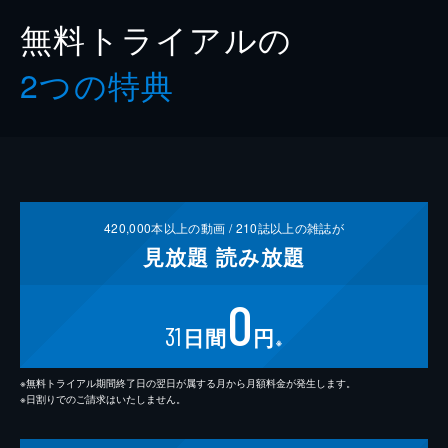
無料トライアルの
2つの特典
420,000
本以上の動画 /
210
誌以上の雑誌が
見放題
読み放題
0
31
日間
円
※
※無料トライアル期間終了日の翌日が属する月から月額料金が発生します。
※日割りでのご請求はいたしません。