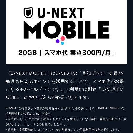
「U-NEXT MOBILE」はU-NEXTの「月額プラン」会員が
毎月もらえるポイントを活用することで、スマホ代がお得
になるモバイルプランです。ご利用には別途「U-NEXT M
OBILE」のお申し込みが必要となります。
※U-NEXTの月額プラン会員が毎月もらえる1,200円分のポイントを、U-NEXT MOBILEの
月額基本料の支払いに充てた場合。
※決済時において支払金額に相当するポイントを保有していない場合、差額分の料金はご登
録のクレジットカードでのお支払いとなります。
※通話料、SMS通信料、オプション（かけ放題など）の月額利用料は別途発生します。