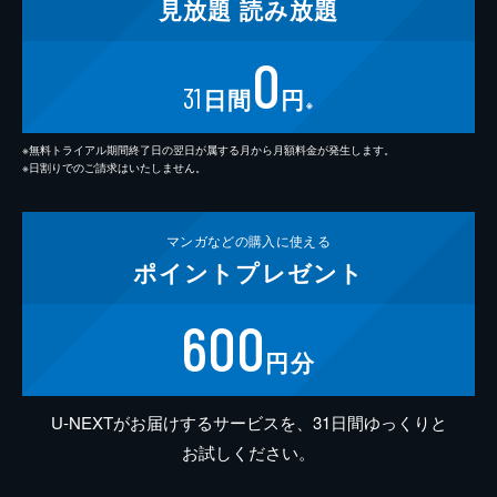
見放題
読み放題
0
31
日間
円
※
※無料トライアル期間終了日の翌日が属する月から月額料金が発生します。
※日割りでのご請求はいたしません。
マンガなどの
購入に使える
ポイント
プレゼント
600
円分
U-NEXTがお届けするサービスを、31日間ゆっくりと
お試しください。