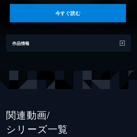
今すぐ読む
作品情報
著者
時名きうい
出版社
講談社
掲載誌
姉フレンド
関連動画/
シリーズ⼀覧