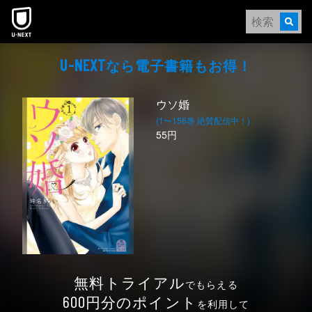
本文へスキップ
なら電⼦書籍もお得！
U-NEXT
ウソ婚
(1〜156巻 絶賛配信中！)
55円
無料トライアル
でもらえる
円分のポイント
600
を利用して