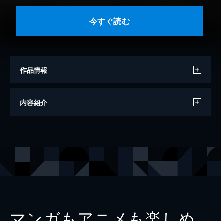
今すぐ読む
作品情報
著者
ｓｏｒａ
内容紹介
著者
餡蜜
著者
るかな
著者
町野いろは
著者
岩井あき
著者
加瀬アオ
原作
当麻リコ
マンガもアニメも楽しめ