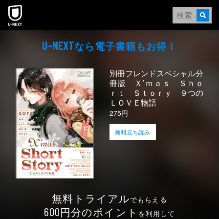
本文へスキップ
なら電⼦書籍もお得！
U-NEXT
別冊フレンドスペシャル分
冊版 Ｘ’ｍａｓ Ｓｈｏ
ｒｔ Ｓｔｏｒｙ ９つの
ＬＯＶＥ物語
275円
無料立ち読み
無料トライアル
でもらえる
円分のポイント
600
を利用して