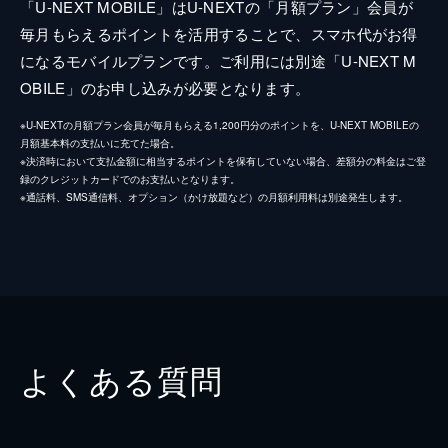
「U-NEXT MOBILE」はU-NEXTの「月額プラン」会員が
毎月もらえるポイントを活用することで、スマホ代がお得
になるモバイルプランです。ご利用には別途「U-NEXT M
OBILE」のお申し込みが必要となります。
※U-NEXTの月額プラン会員が毎月もらえる1,200円分のポイントを、U-NEXT MOBILEの
月額基本料の支払いに充てた場合。
※決済時において支払金額に相当するポイントを保有していない場合、差額分の料金はご登
録のクレジットカードでのお支払いとなります。
※通話料、SMS通信料、オプション（かけ放題など）の月額利用料は別途発生します。
よくある質問