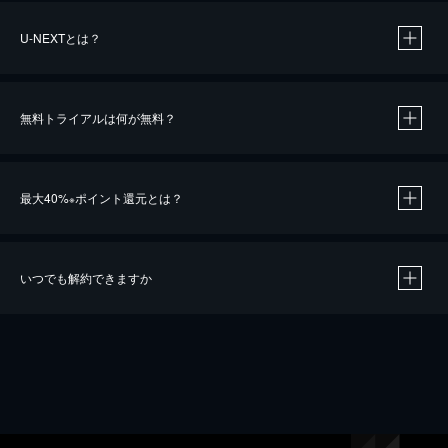
U-NEXTとは？
無料トライアルは何が無料？
最大40%
ポイント還元とは？
※
いつでも解約できますか
※
40％ポイント還元の対象は、クレジットカード決済による作品の購入 / レンタルです。
※
iOSアプリのUコイン決済による作品の購入 / レンタルは、20％のポイント還元です。
※
還元の対象外となる決済方法や商品があります。くわしくは
こちら
をご確認ください。
こちら