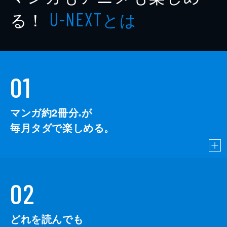
著者
石沢うみ
る！
とは
U-NEXT
原作
皐月めい
著者
柚月純
著者
露久ふみ
01
出版社
講談社
掲載誌
別冊フレンド
マンガ約2冊分
が
※
毎月タダで楽しめる。
02
どれを読んでも