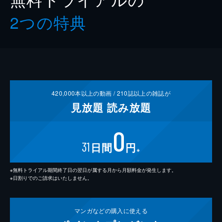
2つの特典
420,000
本以上の動画 /
210
誌以上の雑誌が
見放題
読み放題
0
31
日間
円
※
※無料トライアル期間終了日の翌日が属する月から月額料金が発生します。
※日割りでのご請求はいたしません。
マンガなどの
購入に使える