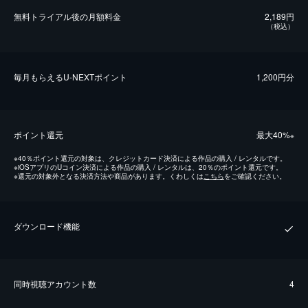
無料トライアル後の⽉額料金
2,189円
（税込）
毎⽉もらえるU-NEXTポイント
1,200円分
ポイント還元
最⼤40%
※
※
40％ポイント還元の対象は、クレジットカード決済による作品の購入 / レンタルです。
※
iOSアプリのUコイン決済による作品の購入 / レンタルは、20％のポイント還元です。
※
還元の対象外となる決済方法や商品があります。くわしくは
こちら
をご確認ください。
ダウンロード機能
同時視聴アカウント数
4