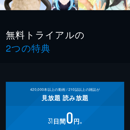
無料トライアルの
2つの特典
420,000
本以上の動画 /
210
誌以上の雑誌が
見放題
読み放題
0
31
日間
円
※