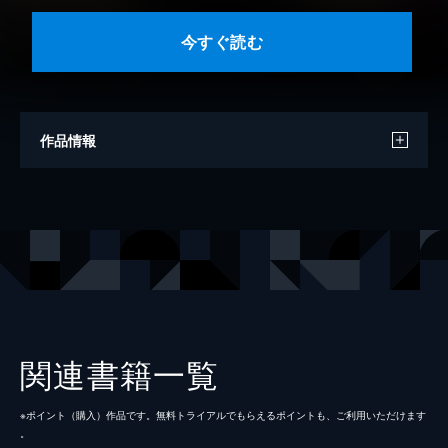
今すぐ読む
作品情報
原作
保利亮太
漫画
八木ゆかり
キャラクター原案
ｂｏｂ
出版社
ホビージャパン
掲載誌
コミックHＪ文庫
関連書籍一覧
レーベル
ホビージャパンコミックス
※ポイント（購⼊）作品です。無料トライアルでもらえるポイントも、ご利⽤いただけます
。