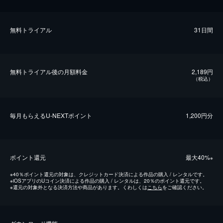
無料トライアル
31日間
無料トライアル後の⽉額料金
2,189円
（税込）
毎⽉もらえるU-NEXTポイント
1,200円分
ポイント還元
最⼤40%
※
※
40％ポイント還元の対象は、クレジットカード決済による作品の購入 / レンタルです。
※
iOSアプリのUコイン決済による作品の購入 / レンタルは、20％のポイント還元です。
※
還元の対象外となる決済方法や商品があります。くわしくは
こちら
をご確認ください。