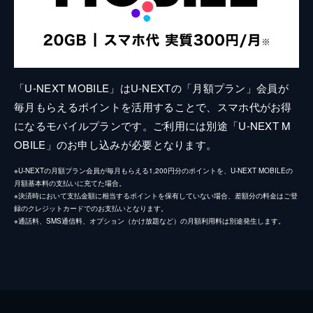
「U-NEXT MOBILE」はU-NEXTの「月額プラン」会員が
毎月もらえるポイントを活用することで、スマホ代がお得
になるモバイルプランです。ご利用には別途「U-NEXT M
OBILE」のお申し込みが必要となります。
※U-NEXTの月額プラン会員が毎月もらえる1,200円分のポイントを、U-NEXT MOBILEの
月額基本料の支払いに充てた場合。
※決済時において支払金額に相当するポイントを保有していない場合、差額分の料金はご登
録のクレジットカードでのお支払いとなります。
※通話料、SMS通信料、オプション（かけ放題など）の月額利用料は別途発生します。