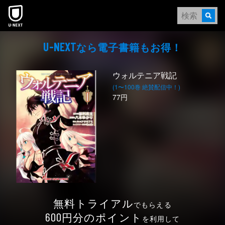
本文へスキップ
なら電⼦書籍もお得！
U-NEXT
ウォルテニア戦記
(1〜100巻 絶賛配信中！)
77円
無料トライアル
でもらえる
円分のポイント
600
を利用して