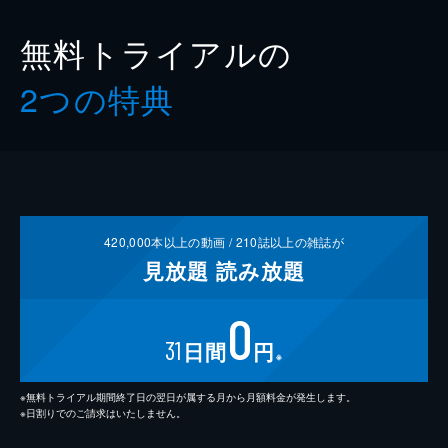
無料トライアルの
2つの特典
420,000
本以上の動画 /
210
誌以上の雑誌が
見放題
読み放題
0
31
日間
円
※
※無料トライアル期間終了日の翌日が属する月から月額料金が発生します。
※日割りでのご請求はいたしません。