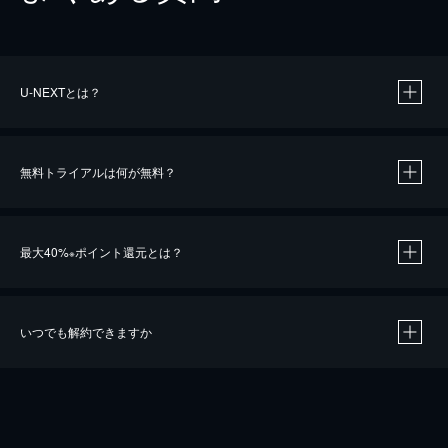
U-NEXTとは？
無料トライアルは何が無料？
最大40%
ポイント還元とは？
※
いつでも解約できますか
※
40％ポイント還元の対象は、クレジットカード決済による作品の購入 / レンタルです。
※
iOSアプリのUコイン決済による作品の購入 / レンタルは、20％のポイント還元です。
※
還元の対象外となる決済方法や商品があります。くわしくは
こちら
をご確認ください。