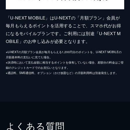
「U-NEXT MOBILE」はU-NEXTの「月額プラン」会員が
毎月もらえるポイントを活用することで、スマホ代がお得
になるモバイルプランです。ご利用には別途「U-NEXT M
OBILE」のお申し込みが必要となります。
※U-NEXTの月額プラン会員が毎月もらえる1,200円分のポイントを、U-NEXT MOBILEの
月額基本料の支払いに充てた場合。
※決済時において支払金額に相当するポイントを保有していない場合、差額分の料金はご登
録のクレジットカードでのお支払いとなります。
※通話料、SMS通信料、オプション（かけ放題など）の月額利用料は別途発生します。
よくある質問