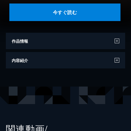
今すぐ読む
作品情報
脚本
徳尾浩司
内容紹介
脚本
一戸慶乃
ノベライズ
蒔田陽平
出版社
扶桑社
レーベル
扶桑社ＢＯＯＫＳ文庫
関連動画/