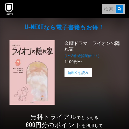
本文へスキップ
なら電⼦書籍もお得！
U-NEXT
金曜ドラマ ライオンの隠
れ家
(1〜2巻 絶賛配信中！)
1100円〜
無料立ち読み
無料トライアル
でもらえる
円分のポイント
600
を利用して