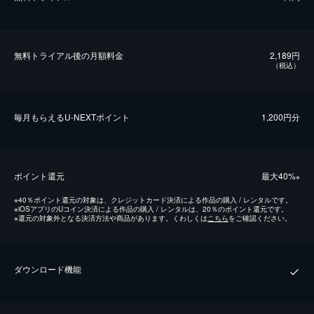
無料トライアル後の⽉額料金
2,189円
（税込）
毎⽉もらえるU-NEXTポイント
1,200円分
ポイント還元
最⼤40%
※
※
40％ポイント還元の対象は、クレジットカード決済による作品の購入 / レンタルです。
※
iOSアプリのUコイン決済による作品の購入 / レンタルは、20％のポイント還元です。
※
還元の対象外となる決済方法や商品があります。くわしくは
こちら
をご確認ください。
ダウンロード機能