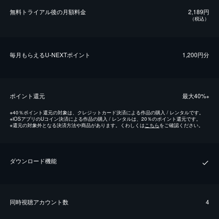
無料トライアル後の⽉額料金
2,189円
（税込）
毎⽉もらえるU-NEXTポイント
1,200円分
ポイント還元
最⼤40%
※
※
40％ポイント還元の対象は、クレジットカード決済による作品の購入 / レンタルです。
※
iOSアプリのUコイン決済による作品の購入 / レンタルは、20％のポイント還元です。
※
還元の対象外となる決済方法や商品があります。くわしくは
こちら
をご確認ください。
ダウンロード機能
同時視聴アカウント数
4