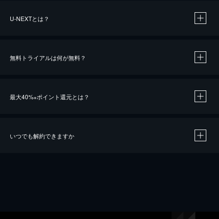
U-NEXTとは？
無料トライアルは何が無料？
最大40%
ポイント還元とは？
※
いつでも解約できますか
※
40％ポイント還元の対象は、クレジットカード決済による作品の購入 / レンタルです。
※
iOSアプリのUコイン決済による作品の購入 / レンタルは、20％のポイント還元です。
※
還元の対象外となる決済方法や商品があります。くわしくは
こちら
をご確認ください。
こちら