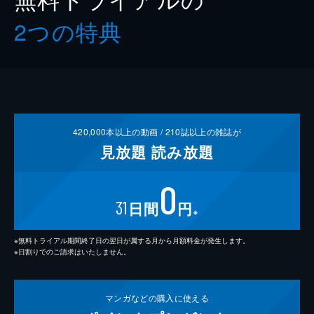
2つの特典
420,000
本以上の動画 /
210
誌以上の雑誌が
見放題
読み放題
0
31
日間
円
※
※無料トライアル期間終了日の翌日が属する月から月額料金が発生します。
※日割りでのご請求はいたしません。
マンガなどの
購入に使える