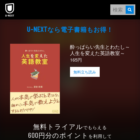
本文へスキップ
なら電⼦書籍もお得！
U-NEXT
酔っぱらい先生とわたし～
人生を変えた英語教室～
165円
無料立ち読み
無料トライアル
でもらえる
円分のポイント
600
を利用して