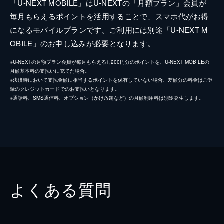
「U-NEXT MOBILE」はU-NEXTの「月額プラン」会員が
毎月もらえるポイントを活用することで、スマホ代がお得
になるモバイルプランです。ご利用には別途「U-NEXT M
OBILE」のお申し込みが必要となります。
※U-NEXTの月額プラン会員が毎月もらえる1,200円分のポイントを、U-NEXT MOBILEの
月額基本料の支払いに充てた場合。
※決済時において支払金額に相当するポイントを保有していない場合、差額分の料金はご登
録のクレジットカードでのお支払いとなります。
※通話料、SMS通信料、オプション（かけ放題など）の月額利用料は別途発生します。
よくある質問