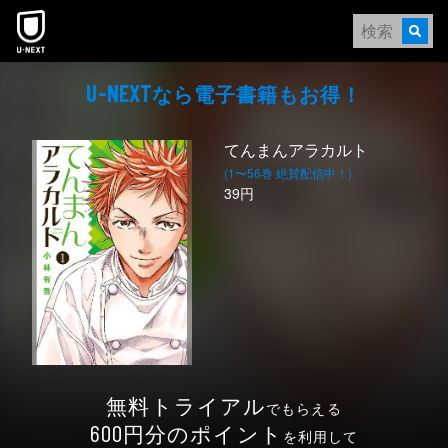
本文へスキップ
なら電⼦書籍もお得！
U-NEXT
てんまんアラカルト
(1〜56巻 絶賛配信中！)
39円
無料トライアル
でもらえる
円分のポイント
600
を利用して