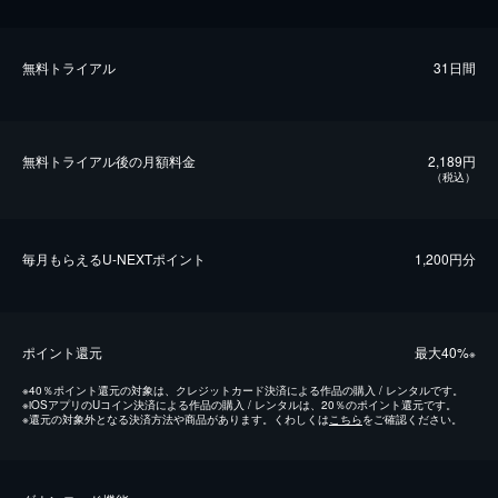
無料トライアル
31日間
無料トライアル後の⽉額料金
2,189円
（税込）
毎⽉もらえるU-NEXTポイント
1,200円分
ポイント還元
最⼤40%
※
※
40％ポイント還元の対象は、クレジットカード決済による作品の購入 / レンタルです。
※
iOSアプリのUコイン決済による作品の購入 / レンタルは、20％のポイント還元です。
※
還元の対象外となる決済方法や商品があります。くわしくは
こちら
をご確認ください。