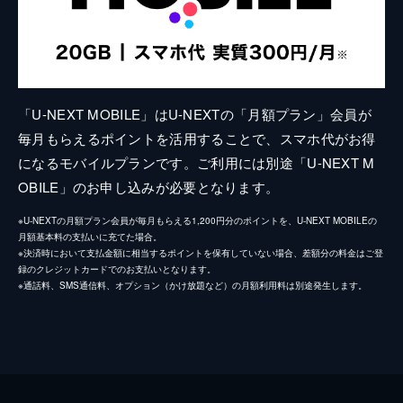
「U-NEXT MOBILE」はU-NEXTの「月額プラン」会員が
毎月もらえるポイントを活用することで、スマホ代がお得
になるモバイルプランです。ご利用には別途「U-NEXT M
OBILE」のお申し込みが必要となります。
※U-NEXTの月額プラン会員が毎月もらえる1,200円分のポイントを、U-NEXT MOBILEの
月額基本料の支払いに充てた場合。
※決済時において支払金額に相当するポイントを保有していない場合、差額分の料金はご登
録のクレジットカードでのお支払いとなります。
※通話料、SMS通信料、オプション（かけ放題など）の月額利用料は別途発生します。