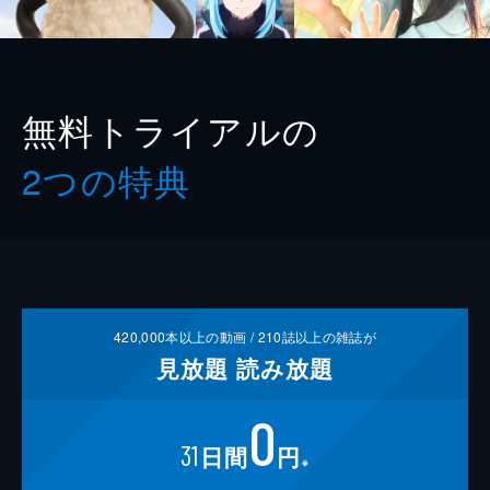
無料トライアルの
2つの特典
420,000
本以上の動画 /
210
誌以上の雑誌が
見放題
読み放題
0
31
日間
円
※