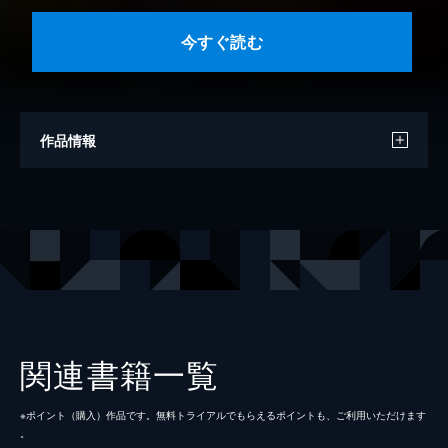
今すぐ読む
作品情報
原作
福澤徹三
漫画
薩美佑
出版社
講談社
掲載誌
ヤングマガジン
関連書籍一覧
※ポイント（購⼊）作品です。無料トライアルでもらえるポイントも、ご利⽤いただけます
。