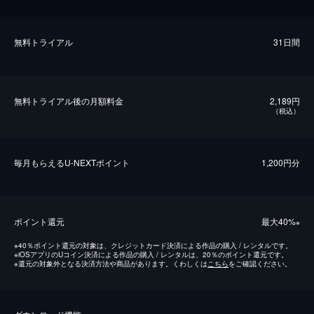
無料トライアル
31日間
無料トライアル後の⽉額料金
2,189円
（税込）
毎⽉もらえるU-NEXTポイント
1,200円分
ポイント還元
最⼤40%
※
※
40％ポイント還元の対象は、クレジットカード決済による作品の購入 / レンタルです。
※
iOSアプリのUコイン決済による作品の購入 / レンタルは、20％のポイント還元です。
※
還元の対象外となる決済方法や商品があります。くわしくは
こちら
をご確認ください。