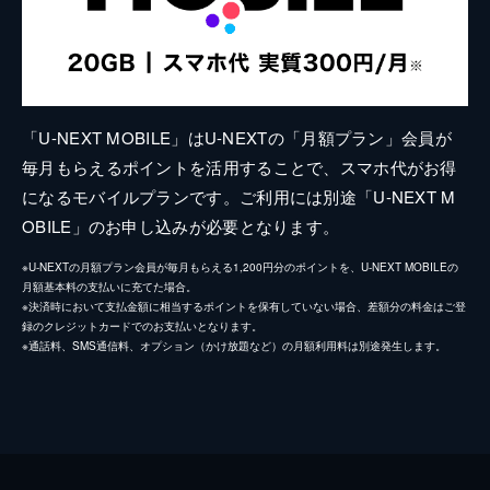
「U-NEXT MOBILE」はU-NEXTの「月額プラン」会員が
毎月もらえるポイントを活用することで、スマホ代がお得
になるモバイルプランです。ご利用には別途「U-NEXT M
OBILE」のお申し込みが必要となります。
※U-NEXTの月額プラン会員が毎月もらえる1,200円分のポイントを、U-NEXT MOBILEの
月額基本料の支払いに充てた場合。
※決済時において支払金額に相当するポイントを保有していない場合、差額分の料金はご登
録のクレジットカードでのお支払いとなります。
※通話料、SMS通信料、オプション（かけ放題など）の月額利用料は別途発生します。