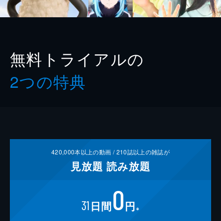
無料トライアルの
2つの特典
420,000
本以上の動画 /
210
誌以上の雑誌が
見放題
読み放題
0
31
日間
円
※