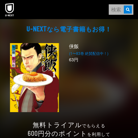
本文へスキップ
なら電⼦書籍もお得！
U-NEXT
侠飯
(1〜83巻 絶賛配信中！)
63円
無料トライアル
でもらえる
円分のポイント
600
を利用して