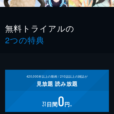
無料トライアルの
2つの特典
420,000
本以上の動画 /
210
誌以上の雑誌が
見放題
読み放題
0
31
日間
円
※