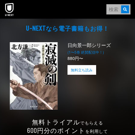
本文へスキップ
なら電⼦書籍もお得！
U-NEXT
日向景一郎シリーズ
(1〜5巻 絶賛配信中！)
880円〜
無料立ち読み
無料トライアル
でもらえる
円分のポイント
600
を利用して