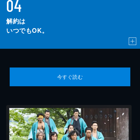
04
解約は
いつでもOK。
今すぐ読む