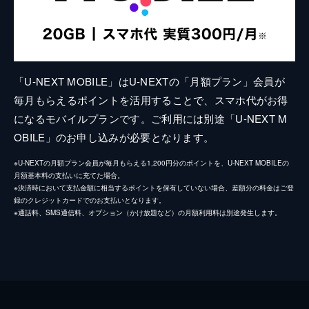
「U-NEXT MOBILE」はU-NEXTの「月額プラン」会員が
毎月もらえるポイントを活用することで、スマホ代がお得
になるモバイルプランです。ご利用には別途「U-NEXT M
OBILE」のお申し込みが必要となります。
※U-NEXTの月額プラン会員が毎月もらえる1,200円分のポイントを、U-NEXT MOBILEの
月額基本料の支払いに充てた場合。
※決済時において支払金額に相当するポイントを保有していない場合、差額分の料金はご登
録のクレジットカードでのお支払いとなります。
※通話料、SMS通信料、オプション（かけ放題など）の月額利用料は別途発生します。