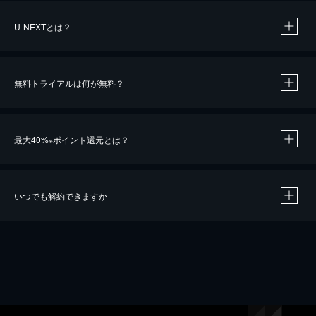
U-NEXTとは？
無料トライアルは何が無料？
最大40%
ポイント還元とは？
※
いつでも解約できますか
※
40％ポイント還元の対象は、クレジットカード決済による作品の購入 / レンタルです。
※
iOSアプリのUコイン決済による作品の購入 / レンタルは、20％のポイント還元です。
※
還元の対象外となる決済方法や商品があります。くわしくは
こちら
をご確認ください。
こちら