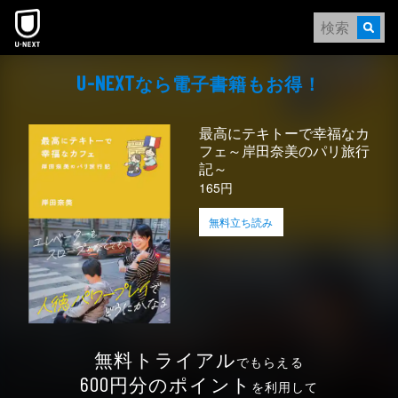
本文へスキップ
なら電⼦書籍もお得！
U-NEXT
最高にテキトーで幸福なカ
フェ～岸田奈美のパリ旅行
記～
165円
無料立ち読み
無料トライアル
でもらえる
円分のポイント
600
を利用して