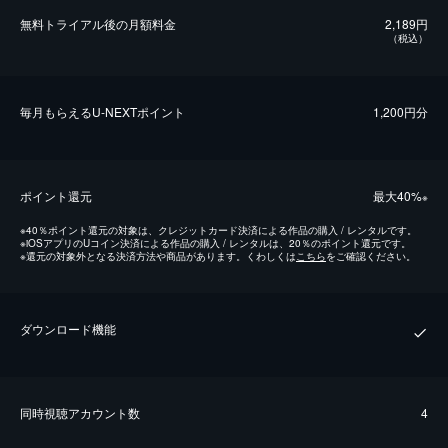
無料トライアル後の⽉額料金
2,189円
（税込）
毎⽉もらえるU-NEXTポイント
1,200円分
ポイント還元
最⼤40%
※
※
40％ポイント還元の対象は、クレジットカード決済による作品の購入 / レンタルです。
※
iOSアプリのUコイン決済による作品の購入 / レンタルは、20％のポイント還元です。
※
還元の対象外となる決済方法や商品があります。くわしくは
こちら
をご確認ください。
ダウンロード機能
同時視聴アカウント数
4