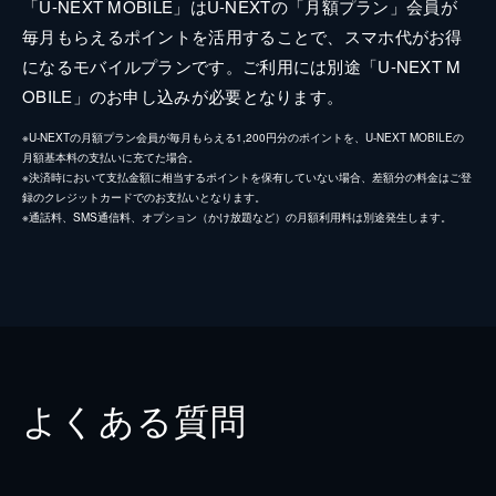
「U-NEXT MOBILE」はU-NEXTの「月額プラン」会員が
毎月もらえるポイントを活用することで、スマホ代がお得
になるモバイルプランです。ご利用には別途「U-NEXT M
OBILE」のお申し込みが必要となります。
※U-NEXTの月額プラン会員が毎月もらえる1,200円分のポイントを、U-NEXT MOBILEの
月額基本料の支払いに充てた場合。
※決済時において支払金額に相当するポイントを保有していない場合、差額分の料金はご登
録のクレジットカードでのお支払いとなります。
※通話料、SMS通信料、オプション（かけ放題など）の月額利用料は別途発生します。
よくある質問