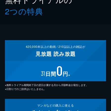
2つの特典
420,000
本以上の動画 /
210
誌以上の雑誌が
見放題
読み放題
0
31
日間
円
※
※無料トライアル期間終了日の翌日が属する月から月額料金が発生します。
※日割りでのご請求はいたしません。
マンガなどの
購入に使える