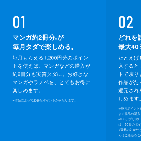
01
02
マンガ約2冊分
が
どれを
※
毎月タダで楽しめる。
最大40
毎月もらえる1,200円分のポイン
たとえば1
トを使えば、マンガなどの購入が
入すると
約2冊分も実質タダに。お好きな
トで戻り
マンガやラノベを、とてもお得に
作品がた
楽しめます。
還元され
しめます
※
作品によって必要なポイントが異なります。
※
40％ポイン
よる作品の購入 
※
iOSアプリの
は、20％のポ
※
還元の対象外
くは
こちら
をご