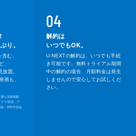
04
！
解約は
っぷり。
いつでもOK。
を含む、
U-NEXTの解約は、いつでも手続
ど、
き可能です。無料トライアル期間
が見放題。
中の解約の場合、月額料金は発生
映画も、
しませんので安心してお試しくだ
さい。
内の主要な定額制動
ドラマ/韓流・ア
別途、有料作品あ