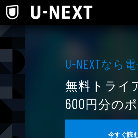
本文へスキップ
なら電
U-NEXT
無料トライ
円分のポ
600
今すぐ読