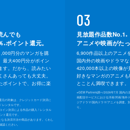
03
読んでも
見放題作品数No.1
※
％
ポイント還元。
アニメや映画がた
※
,000円分のマンガを購
6,900作品以上のアニメ
、最大400円分がポイン
国内外の映画やドラマな
ます。だから、読みたい
420,000本以上の映像
くさんあっても大丈夫。
好きなマンガのアニメも
たポイントで、お得に楽
とことん満喫できます。
。
※
GEM Partners調べ/2026年7⽉ 国
画配信サービスにおける洋画/邦画/海外
ト還元の対象は、クレジットカード決済に
ジアドラマ/国内ドラマ/アニメを調査。
/ レンタルです。
り。
Uコイン決済による作品の購入 / レンタル
イント還元です。
となる決済方法や商品があります。くわし
確認ください。