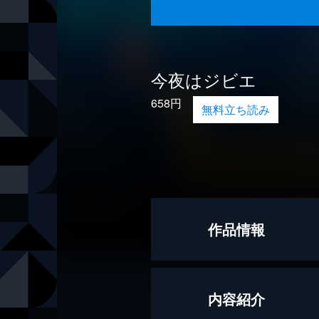
今夜はジビエ
658円
無料立ち読み
作品情報
著者
小川糸
内容紹介
出版社
幻冬舎