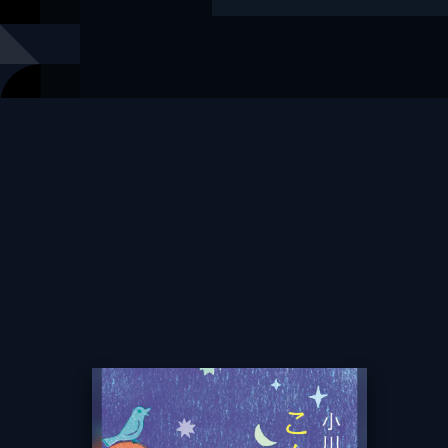
レーベル
幻冬舎文庫