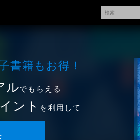
⼦書籍もお得！
アル
でもらえる
イント
を利用して
む