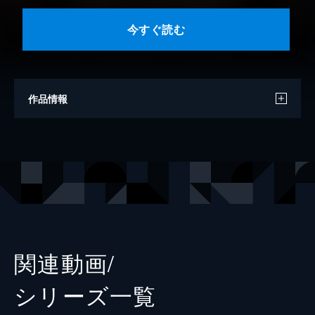
今すぐ読む
作品情報
原案
武論尊
原案
原哲夫
原作
錦ソクラ
作画
なっとうごはん
出版社
コアミックス
関連動画/
掲載誌
ゼノンコミックス
シリーズ⼀覧
レーベル
ゼノンコミックス