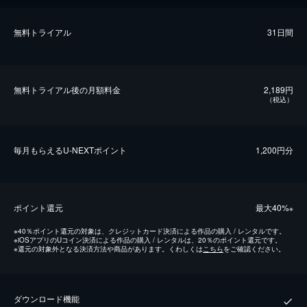
無料トライアル
31日間
無料トライアル後の⽉額料金
2,189円
（税込）
毎⽉もらえるU-NEXTポイント
1,200円分
ポイント還元
最⼤40%
※
※
40％ポイント還元の対象は、クレジットカード決済による作品の購入 / レンタルです。
※
iOSアプリのUコイン決済による作品の購入 / レンタルは、20％のポイント還元です。
※
還元の対象外となる決済方法や商品があります。くわしくは
こちら
をご確認ください。
ダウンロード機能