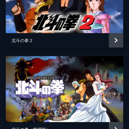
北斗の拳２