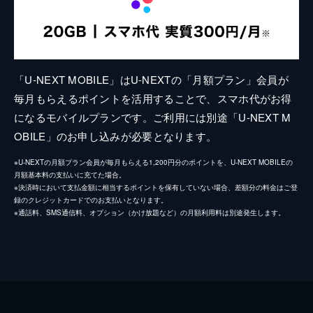
「U-NEXT MOBILE」はU-NEXTの「月額プラン」会員が
毎月もらえるポイントを活用することで、スマホ代がお得
になるモバイルプランです。ご利用には別途「U-NEXT M
OBILE」のお申し込みが必要となります。
※U-NEXTの月額プラン会員が毎月もらえる1,200円分のポイントを、U-NEXT MOBILEの
月額基本料の支払いに充てた場合。
※決済時において支払金額に相当するポイントを保有していない場合、差額分の料金はご登
録のクレジットカードでのお支払いとなります。
※通話料、SMS通信料、オプション（かけ放題など）の月額利用料は別途発生します。