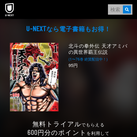
本文へスキップ
なら電⼦書籍もお得！
U-NEXT
北斗の拳外伝 天才アミバ
の異世界覇王伝説
(1〜76巻 絶賛配信中！)
95円
無料トライアル
でもらえる
円分のポイント
600
を利用して