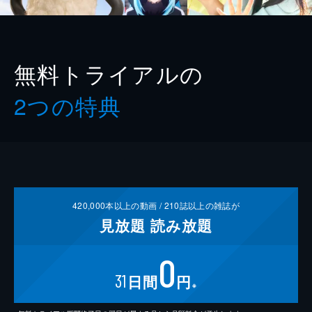
無料トライアルの
2つの特典
420,000
本以上の動画 /
210
誌以上の雑誌が
見放題
読み放題
0
31
日間
円
※