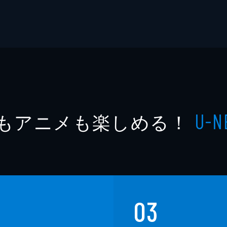
もアニメも楽しめる！
U-N
03