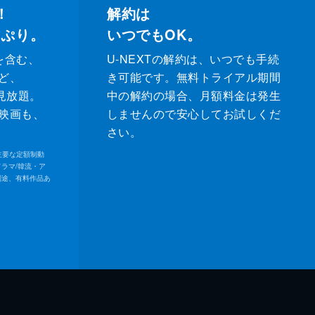
！
解約は
っぷり。
いつでもOK。
を含む、
U-NEXTの解約は、いつでも手続
ど、
き可能です。無料トライアル期間
が見放題。
中の解約の場合、月額料金は発生
映画も、
しませんので安心してお試しくだ
さい。
内の主要な定額制動
ドラマ/韓流・ア
別途、有料作品あ