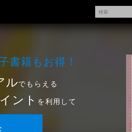
⼦書籍もお得！
アル
でもらえる
イント
を利用して
む