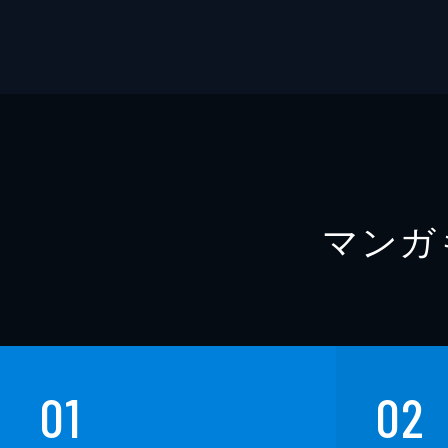
マンガ
01
02