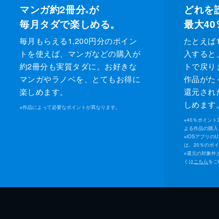
マンガ約2冊分
が
どれを
※
毎月タダで楽しめる。
最大40
毎月もらえる1,200円分のポイン
たとえば1
トを使えば、マンガなどの購入が
入すると
約2冊分も実質タダに。お好きな
トで戻り
マンガやラノベを、とてもお得に
作品がた
楽しめます。
還元され
しめます
※
作品によって必要なポイントが異なります。
※
40％ポイン
よる作品の購入 
※
iOSアプリの
は、20％のポ
※
還元の対象外
くは
こちら
をご