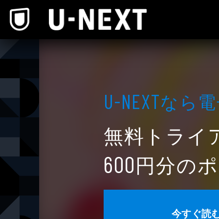
本文へスキップ
なら電
U-NEXT
無料トライ
円分のポ
600
今すぐ読