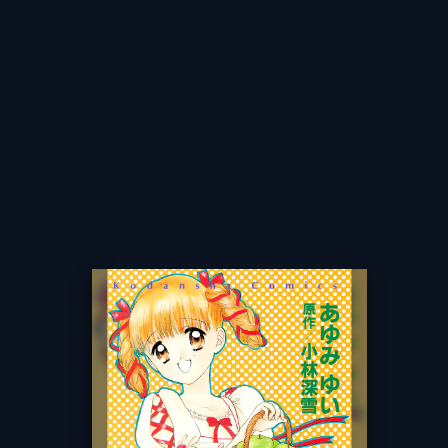
出版社
講談社
掲載誌
なかよし