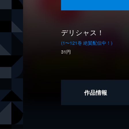
デリシャス！
(1〜121巻 絶賛配信中！)
31円
作品情報
原作
小林深雪
漫画
あゆみゆい