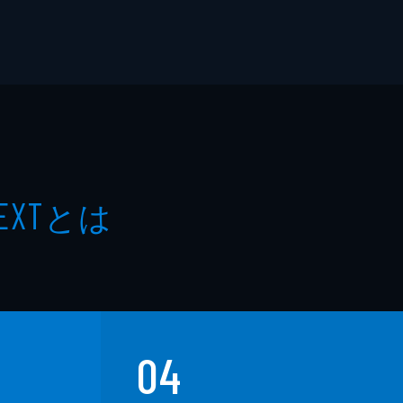
とは
EXT
04