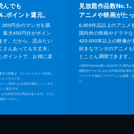
読んでも
見放題作品数No.1
※
％
ポイント還元。
アニメや映画がた
※
,000円分のマンガを購
6,900作品以上のアニメ
、最大400円分がポイン
国内外の映画やドラマな
ます。だから、読みたい
420,000本以上の映像
くさんあっても大丈夫。
好きなマンガのアニメも
たポイントで、お得に楽
とことん満喫できます。
。
※
GEM Partners調べ/2026年7⽉ 国
画配信サービスにおける洋画/邦画/海外
ト還元の対象は、クレジットカード決済に
ジアドラマ/国内ドラマ/アニメを調査。
/ レンタルです。
り。
Uコイン決済による作品の購入 / レンタル
イント還元です。
となる決済方法や商品があります。くわし
確認ください。