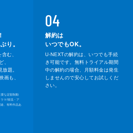
04
！
解約は
っぷり。
いつでもOK。
を含む、
U-NEXTの解約は、いつでも手続
ど、
き可能です。無料トライアル期間
が見放題。
中の解約の場合、月額料金は発生
映画も、
しませんので安心してお試しくだ
さい。
内の主要な定額制動
ドラマ/韓流・ア
別途、有料作品あ