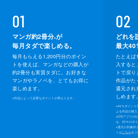
01
02
マンガ約2冊分
が
どれを
※
毎月タダで楽しめる。
最大40
毎月もらえる1,200円分のポイン
たとえば1
トを使えば、マンガなどの購入が
入すると
約2冊分も実質タダに。お好きな
トで戻り
マンガやラノベを、とてもお得に
作品がた
楽しめます。
還元され
しめます
※
作品によって必要なポイントが異なります。
※
40％ポイン
よる作品の購入 
※
iOSアプリの
は、20％のポ
※
還元の対象外
くは
こちら
をご