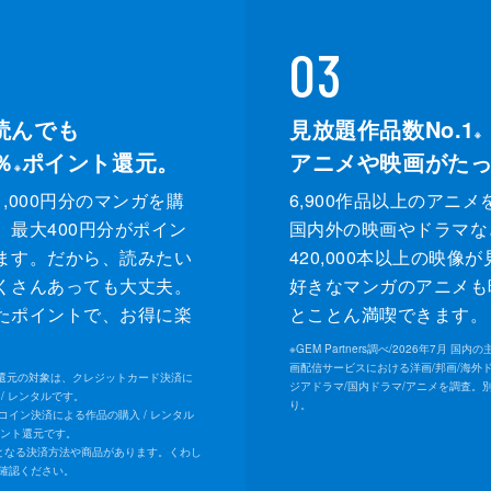
03
読んでも
見放題作品数No.1
※
％
ポイント還元。
アニメや映画がた
※
,000円分のマンガを購
6,900作品以上のアニメ
、最大400円分がポイン
国内外の映画やドラマな
ます。だから、読みたい
420,000本以上の映像
くさんあっても大丈夫。
好きなマンガのアニメも
たポイントで、お得に楽
とことん満喫できます。
。
※
GEM Partners調べ/2026年7⽉ 国
画配信サービスにおける洋画/邦画/海外
ト還元の対象は、クレジットカード決済に
ジアドラマ/国内ドラマ/アニメを調査。
/ レンタルです。
り。
Uコイン決済による作品の購入 / レンタル
イント還元です。
となる決済方法や商品があります。くわし
確認ください。