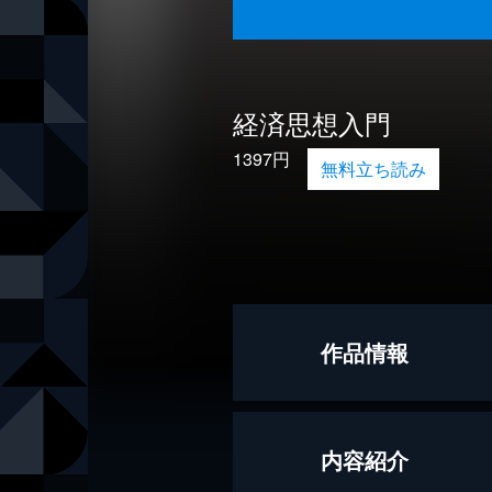
経済思想入門
1397円
無料立ち読み
作品情報
著者
松原隆一郎
内容紹介
出版社
筑摩書房