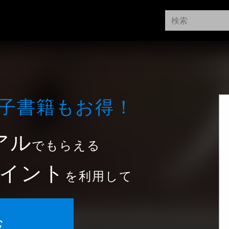
⼦書籍もお得！
アル
でもらえる
イント
を利用して
む