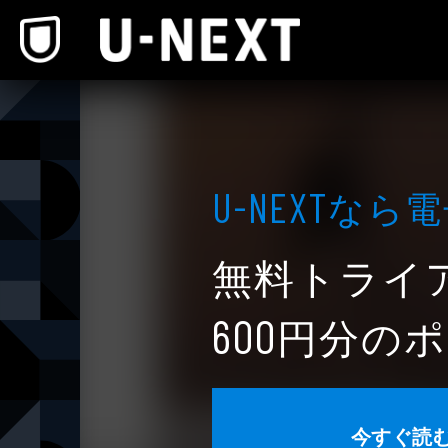
本文へスキップ
なら電
U-NEXT
無料トライ
円分のポ
600
今すぐ読