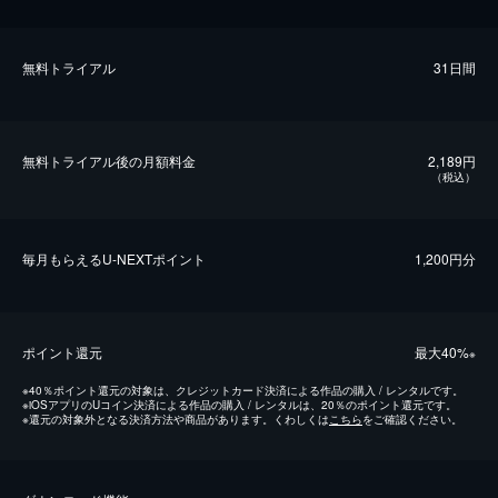
無料トライアル
31日間
無料トライアル後の⽉額料金
2,189円
（税込）
毎⽉もらえるU-NEXTポイント
1,200円分
ポイント還元
最⼤40%
※
※
40％ポイント還元の対象は、クレジットカード決済による作品の購入 / レンタルです。
※
iOSアプリのUコイン決済による作品の購入 / レンタルは、20％のポイント還元です。
※
還元の対象外となる決済方法や商品があります。くわしくは
こちら
をご確認ください。