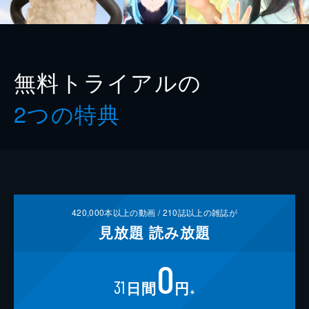
無料トライアルの
2つの特典
420,000
本以上の動画 /
210
誌以上の雑誌が
見放題
読み放題
0
31
日間
円
※