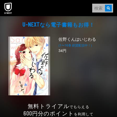
本文へスキップ
なら電⼦書籍もお得！
U-NEXT
佐野くんはいじわる
(1〜16巻 絶賛配信中！)
34円
無料トライアル
でもらえる
円分のポイント
600
を利用して