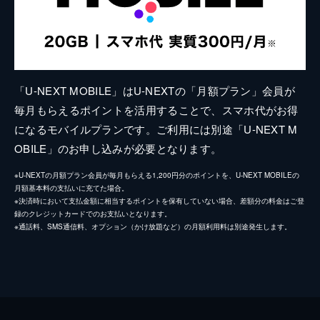
「U-NEXT MOBILE」はU-NEXTの「月額プラン」会員が
毎月もらえるポイントを活用することで、スマホ代がお得
になるモバイルプランです。ご利用には別途「U-NEXT M
OBILE」のお申し込みが必要となります。
※U-NEXTの月額プラン会員が毎月もらえる1,200円分のポイントを、U-NEXT MOBILEの
月額基本料の支払いに充てた場合。
※決済時において支払金額に相当するポイントを保有していない場合、差額分の料金はご登
録のクレジットカードでのお支払いとなります。
※通話料、SMS通信料、オプション（かけ放題など）の月額利用料は別途発生します。