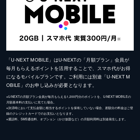
「U-NEXT MOBILE」はU-NEXTの「月額プラン」会員が
毎月もらえるポイントを活用することで、スマホ代がお得
になるモバイルプランです。ご利用には別途「U-NEXT M
OBILE」のお申し込みが必要となります。
※U-NEXTの月額プラン会員が毎月もらえる1,200円分のポイントを、U-NEXT MOBILEの
月額基本料の支払いに充てた場合。
※決済時において支払金額に相当するポイントを保有していない場合、差額分の料金はご登
録のクレジットカードでのお支払いとなります。
※通話料、SMS通信料、オプション（かけ放題など）の月額利用料は別途発生します。