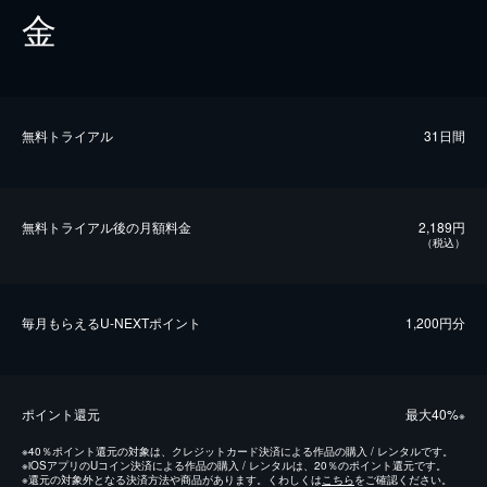
金
無料トライアル
31日間
無料トライアル後の⽉額料金
2,189円
（税込）
毎⽉もらえるU-NEXTポイント
1,200円分
ポイント還元
最⼤40%
※
※
40％ポイント還元の対象は、クレジットカード決済による作品の購入 / レンタルです。
※
iOSアプリのUコイン決済による作品の購入 / レンタルは、20％のポイント還元です。
※
還元の対象外となる決済方法や商品があります。くわしくは
こちら
をご確認ください。