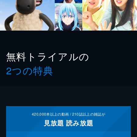
無料トライアルの
2つの特典
420,000
本以上の動画 /
210
誌以上の雑誌が
見放題
読み放題