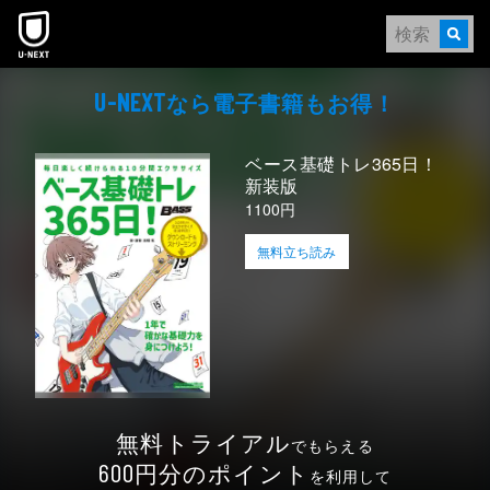
本文へスキップ
なら電⼦書籍もお得！
U-NEXT
ベース基礎トレ365日！
新装版
1100円
無料立ち読み
無料トライアル
でもらえる
円分のポイント
600
を利用して