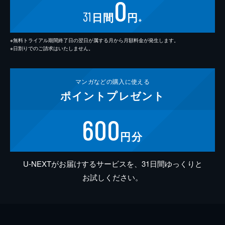
0
31
日間
円
※
※無料トライアル期間終了日の翌日が属する月から月額料金が発生します。
※日割りでのご請求はいたしません。
マンガなどの
購入に使える
ポイント
プレゼント
600
円分
U-NEXTがお届けするサービスを、31日間ゆっくりと
お試しください。