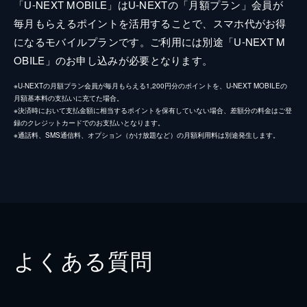
「U-NEXT MOBILE」はU-NEXTの「月額プラン」会員が
毎月もらえるポイントを活用することで、スマホ代がお得
になるモバイルプランです。ご利用には別途「U-NEXT M
OBILE」のお申し込みが必要となります。
※U-NEXTの月額プラン会員が毎月もらえる1,200円分のポイントを、U-NEXT MOBILEの
月額基本料の支払いに充てた場合。
※決済時において支払金額に相当するポイントを保有していない場合、差額分の料金はご登
録のクレジットカードでのお支払いとなります。
※通話料、SMS通信料、オプション（かけ放題など）の月額利用料は別途発生します。
よくある質問