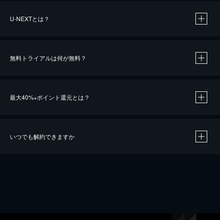
U-NEXTとは？
無料トライアルは何が無料？
最大40%
ポイント還元とは？
※
いつでも解約できますか
※
40％ポイント還元の対象は、クレジットカード決済による作品の購入 / レンタルです。
※
iOSアプリのUコイン決済による作品の購入 / レンタルは、20％のポイント還元です。
※
還元の対象外となる決済方法や商品があります。くわしくは
こちら
をご確認ください。
こちら