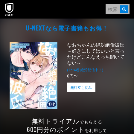
本文へスキップ
なら電⼦書籍もお得！
U-NEXT
なおちゃんの絶対絶倫彼氏
～好きにしてはいいと言っ
たけどこんなえっち聞いて
ない～
(1〜4巻 絶賛配信中！)
0円〜
無料立ち読み
無料トライアル
でもらえる
円分のポイント
600
を利用して