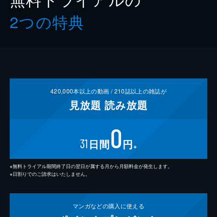
2つの特典
420,000
本以上の動画 /
210
誌以上の雑誌が
見放題
読み放題
0
31
日間
円
※
※無料トライアル期間終了日の翌日が属する月から月額料金が発生します。
※日割りでのご請求はいたしません。
マンガなどの
購入に使える