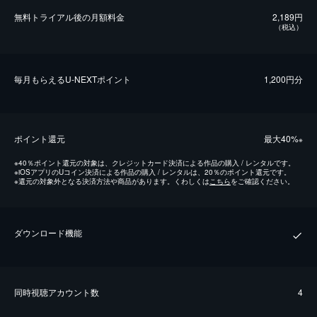
無料トライアル後の⽉額料金
2,189円
（税込）
毎⽉もらえるU-NEXTポイント
1,200円分
ポイント還元
最⼤40%
※
※
40％ポイント還元の対象は、クレジットカード決済による作品の購入 / レンタルです。
※
iOSアプリのUコイン決済による作品の購入 / レンタルは、20％のポイント還元です。
※
還元の対象外となる決済方法や商品があります。くわしくは
こちら
をご確認ください。
ダウンロード機能
同時視聴アカウント数
4