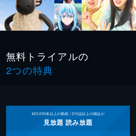
無料トライアルの
2つの特典
420,000
本以上の動画 /
210
誌以上の雑誌が
見放題
読み放題