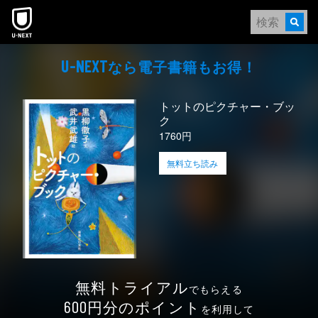
本文へスキップ
なら電⼦書籍もお得！
U-NEXT
トットのピクチャー・ブッ
ク
1760円
無料立ち読み
無料トライアル
でもらえる
円分のポイント
600
を利用して