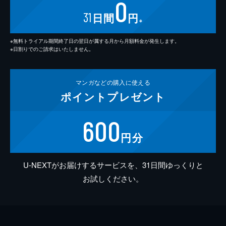
0
31
日間
円
※
※無料トライアル期間終了日の翌日が属する月から月額料金が発生します。
※日割りでのご請求はいたしません。
マンガなどの
購入に使える
ポイント
プレゼント
600
円分
U-NEXTがお届けするサービスを、31日間ゆっくりと
お試しください。