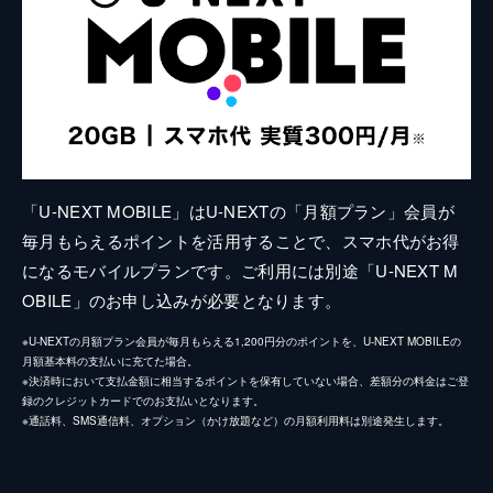
「U-NEXT MOBILE」はU-NEXTの「月額プラン」会員が
毎月もらえるポイントを活用することで、スマホ代がお得
になるモバイルプランです。ご利用には別途「U-NEXT M
OBILE」のお申し込みが必要となります。
※U-NEXTの月額プラン会員が毎月もらえる1,200円分のポイントを、U-NEXT MOBILEの
月額基本料の支払いに充てた場合。
※決済時において支払金額に相当するポイントを保有していない場合、差額分の料金はご登
録のクレジットカードでのお支払いとなります。
※通話料、SMS通信料、オプション（かけ放題など）の月額利用料は別途発生します。