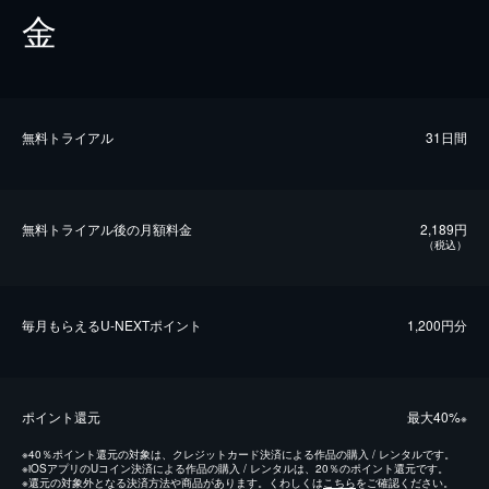
金
無料トライアル
31日間
無料トライアル後の⽉額料金
2,189円
（税込）
毎⽉もらえるU-NEXTポイント
1,200円分
ポイント還元
最⼤40%
※
※
40％ポイント還元の対象は、クレジットカード決済による作品の購入 / レンタルです。
※
iOSアプリのUコイン決済による作品の購入 / レンタルは、20％のポイント還元です。
※
還元の対象外となる決済方法や商品があります。くわしくは
こちら
をご確認ください。