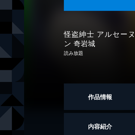
怪盗紳士 アルセー
ン 奇岩城
読み放題
作品情報
作
モーリス・
内容紹介
訳
高野 優