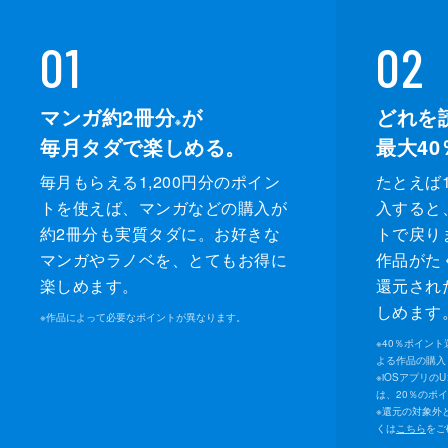
01
02
マンガ約2冊分
が
どれを
※
毎月タダで楽しめる。
最大40
毎月もらえる1,200円分のポイン
たとえば1
トを使えば、マンガなどの購入が
入すると
約2冊分も実質タダに。お好きな
トで戻り
マンガやラノベを、とてもお得に
作品がた
楽しめます。
還元され
しめます
※
作品によって必要なポイントが異なります。
※
40％ポイン
よる作品の購入 
※
iOSアプリの
は、20％のポ
※
還元の対象外
くは
こちら
をご