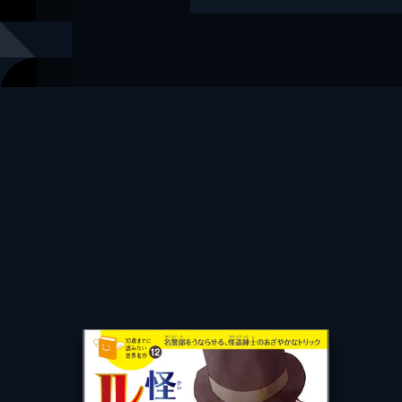
訳
大林 薫
絵
しゅー
出版社
KADOKAW
レーベル
角川つばさ