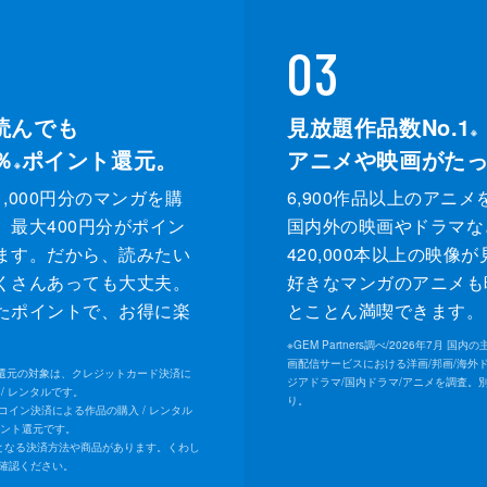
03
読んでも
見放題作品数No.1
※
％
ポイント還元。
アニメや映画がた
※
,000円分のマンガを購
6,900作品以上のアニメ
、最大400円分がポイン
国内外の映画やドラマな
ます。だから、読みたい
420,000本以上の映像
くさんあっても大丈夫。
好きなマンガのアニメも
たポイントで、お得に楽
とことん満喫できます。
。
※
GEM Partners調べ/2026年7⽉ 国
画配信サービスにおける洋画/邦画/海外
ト還元の対象は、クレジットカード決済に
ジアドラマ/国内ドラマ/アニメを調査。
/ レンタルです。
り。
Uコイン決済による作品の購入 / レンタル
イント還元です。
となる決済方法や商品があります。くわし
確認ください。