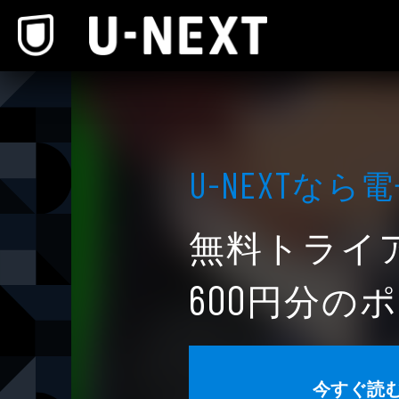
本文へスキップ
なら電
U-NEXT
無料トライ
円分のポ
600
今すぐ読