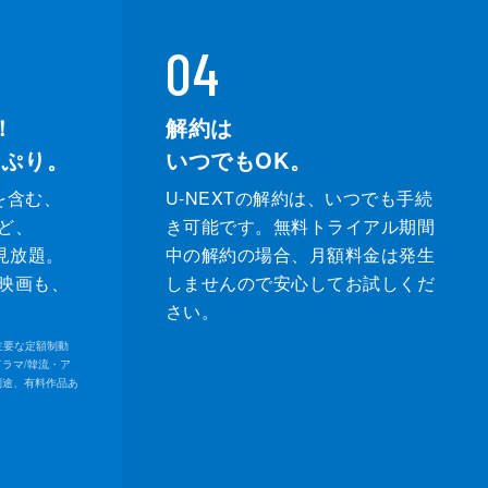
04
！
解約は
っぷり。
いつでもOK。
を含む、
U-NEXTの解約は、いつでも手続
ど、
き可能です。無料トライアル期間
が見放題。
中の解約の場合、月額料金は発生
映画も、
しませんので安心してお試しくだ
さい。
内の主要な定額制動
ドラマ/韓流・ア
別途、有料作品あ