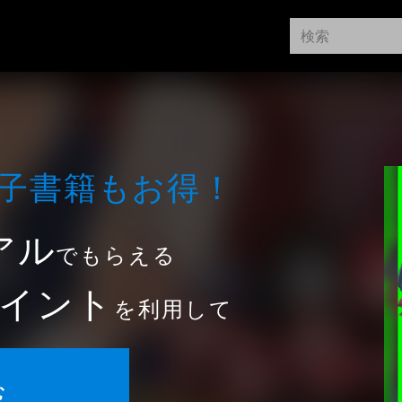
⼦書籍もお得！
アル
でもらえる
イント
を利用して
む