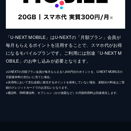
「U-NEXT MOBILE」はU-NEXTの「月額プラン」会員が
毎月もらえるポイントを活用することで、スマホ代がお得
になるモバイルプランです。ご利用には別途「U-NEXT M
OBILE」のお申し込みが必要となります。
※U-NEXTの月額プラン会員が毎月もらえる1,200円分のポイントを、U-NEXT MOBILEの
月額基本料の支払いに充てた場合。
※決済時において支払金額に相当するポイントを保有していない場合、差額分の料金はご登
録のクレジットカードでのお支払いとなります。
※通話料、SMS通信料、オプション（かけ放題など）の月額利用料は別途発生します。