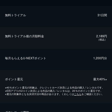
無料トライアル
31日間
無料トライアル後の⽉額料金
2,189円
（税込）
毎⽉もらえるU-NEXTポイント
1,200円分
ポイント還元
最⼤40%
※
※
40％ポイント還元の対象は、クレジットカード決済による作品の購入 / レンタルです。
※
iOSアプリのUコイン決済による作品の購入 / レンタルは、20％のポイント還元です。
※
還元の対象外となる決済方法や商品があります。くわしくは
こちら
をご確認ください。