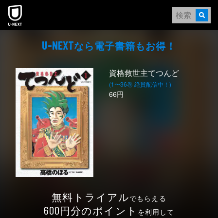
本文へスキップ
なら電⼦書籍もお得！
U-NEXT
資格救世主てつんど
(1〜36巻 絶賛配信中！)
66円
無料トライアル
でもらえる
円分のポイント
600
を利用して