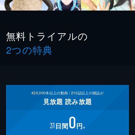
無料トライアルの
2つの特典
420,000
本以上の動画 /
210
誌以上の雑誌が
見放題
読み放題
0
31
日間
円
※