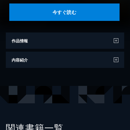
今すぐ読む
作品情報
漫画
オサフネオウジ
内容紹介
原作
犬型大
キャラクター原案
風花風花
出版社
TOブックス
レーベル
コロナ・コミックス
関連書籍一覧