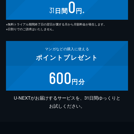
0
31
日間
円
※
※無料トライアル期間終了日の翌日が属する月から月額料金が発生します。
※日割りでのご請求はいたしません。
マンガなどの
購入に使える
ポイント
プレゼント
600
円分
U-NEXTがお届けするサービスを、31日間ゆっくりと
お試しください。