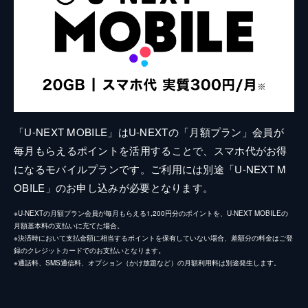
「U-NEXT MOBILE」はU-NEXTの「月額プラン」会員が
毎月もらえるポイントを活用することで、スマホ代がお得
になるモバイルプランです。ご利用には別途「U-NEXT M
OBILE」のお申し込みが必要となります。
※U-NEXTの月額プラン会員が毎月もらえる1,200円分のポイントを、U-NEXT MOBILEの
月額基本料の支払いに充てた場合。
※決済時において支払金額に相当するポイントを保有していない場合、差額分の料金はご登
録のクレジットカードでのお支払いとなります。
※通話料、SMS通信料、オプション（かけ放題など）の月額利用料は別途発生します。