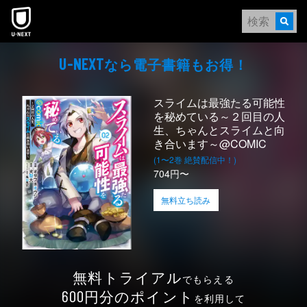
本文へスキップ
なら電⼦書籍もお得！
U-NEXT
スライムは最強たる可能性
を秘めている～２回目の人
生、ちゃんとスライムと向
き合います～@COMIC
(1〜2巻 絶賛配信中！)
704円〜
無料立ち読み
無料トライアル
でもらえる
円分のポイント
600
を利用して