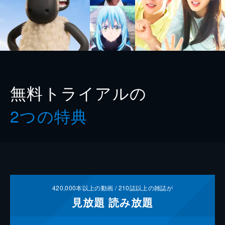
無料トライアルの
2つの特典
420,000
本以上の動画 /
210
誌以上の雑誌が
見放題
読み放題