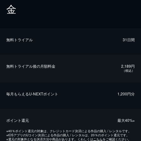
金
無料トライアル
31日間
無料トライアル後の⽉額料金
2,189円
（税込）
毎⽉もらえるU-NEXTポイント
1,200円分
ポイント還元
最⼤40%
※
※
40％ポイント還元の対象は、クレジットカード決済による作品の購入 / レンタルです。
※
iOSアプリのUコイン決済による作品の購入 / レンタルは、20％のポイント還元です。
※
還元の対象外となる決済方法や商品があります。くわしくは
こちら
をご確認ください。