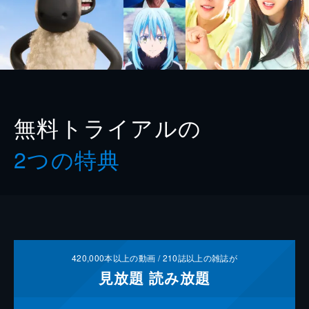
無料トライアルの
2つの特典
420,000
本以上の動画 /
210
誌以上の雑誌が
見放題
読み放題