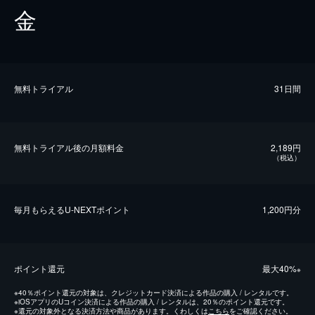
金
無料トライアル
31日間
無料トライアル後の⽉額料金
2,189円
（税込）
毎⽉もらえるU-NEXTポイント
1,200円分
ポイント還元
最⼤40%
※
※
40％ポイント還元の対象は、クレジットカード決済による作品の購入 / レンタルです。
※
iOSアプリのUコイン決済による作品の購入 / レンタルは、20％のポイント還元です。
※
還元の対象外となる決済方法や商品があります。くわしくは
こちら
をご確認ください。