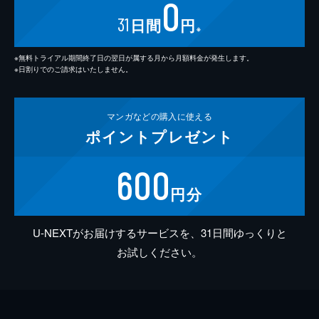
0
31
日間
円
※
※無料トライアル期間終了日の翌日が属する月から月額料金が発生します。
※日割りでのご請求はいたしません。
マンガなどの
購入に使える
ポイント
プレゼント
600
円分
U-NEXTがお届けするサービスを、31日間ゆっくりと
お試しください。