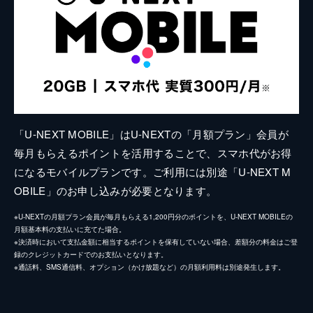
「U-NEXT MOBILE」はU-NEXTの「月額プラン」会員が
毎月もらえるポイントを活用することで、スマホ代がお得
になるモバイルプランです。ご利用には別途「U-NEXT M
OBILE」のお申し込みが必要となります。
※U-NEXTの月額プラン会員が毎月もらえる1,200円分のポイントを、U-NEXT MOBILEの
月額基本料の支払いに充てた場合。
※決済時において支払金額に相当するポイントを保有していない場合、差額分の料金はご登
録のクレジットカードでのお支払いとなります。
※通話料、SMS通信料、オプション（かけ放題など）の月額利用料は別途発生します。