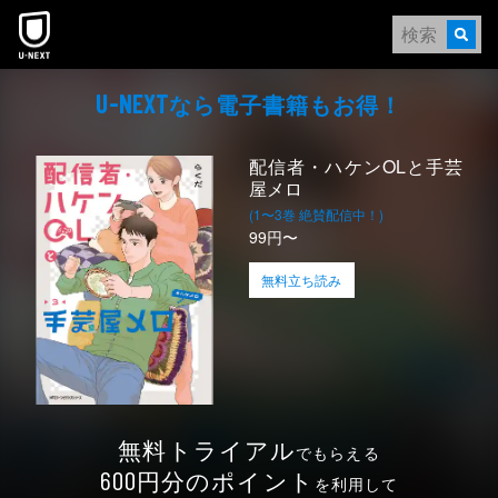
本文へスキップ
なら電⼦書籍もお得！
U-NEXT
配信者・ハケンOLと手芸
屋メロ
(1〜3巻 絶賛配信中！)
99円〜
無料立ち読み
無料トライアル
でもらえる
円分のポイント
600
を利用して