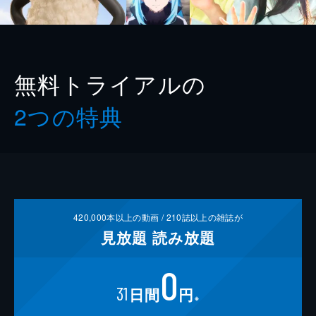
無料トライアルの
2つの特典
420,000
本以上の動画 /
210
誌以上の雑誌が
見放題
読み放題
0
31
日間
円
※