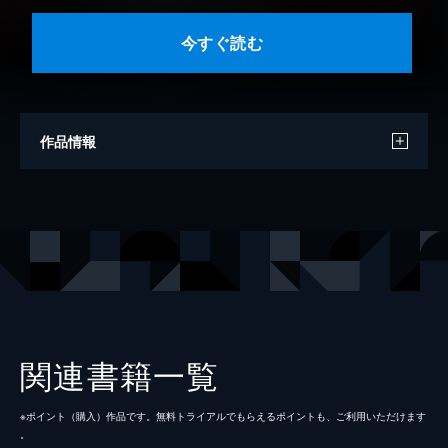
今すぐ読む
作品情報
著者
星野真
出版社
小学館
掲載誌
サンデーうぇぶり
レーベル
サンデーうぇぶりコミックス
関連書籍一覧
※ポイント（購⼊）作品です。無料トライアルでもらえるポイントも、ご利⽤いただけます
。