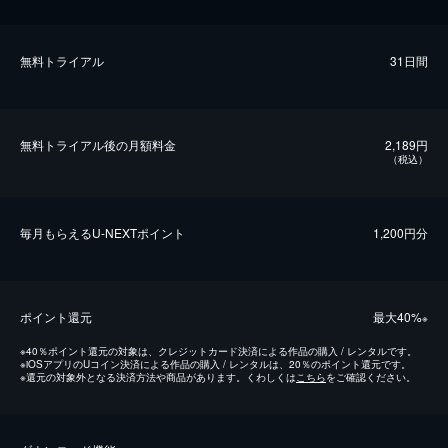
無料トライアル
31日間
無料トライアル後の⽉額料金
2,189円
（税込）
毎⽉もらえるU-NEXTポイント
1,200円分
ポイント還元
最⼤40%
※
※
40％ポイント還元の対象は、クレジットカード決済による作品の購入 / レンタルです。
※
iOSアプリのUコイン決済による作品の購入 / レンタルは、20％のポイント還元です。
※
還元の対象外となる決済方法や商品があります。くわしくは
こちら
をご確認ください。