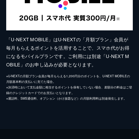
「U-NEXT MOBILE」はU-NEXTの「月額プラン」会員が
毎月もらえるポイントを活用することで、スマホ代がお得
になるモバイルプランです。ご利用には別途「U-NEXT M
OBILE」のお申し込みが必要となります。
※U-NEXTの月額プラン会員が毎月もらえる1,200円分のポイントを、U-NEXT MOBILEの
月額基本料の支払いに充てた場合。
※決済時において支払金額に相当するポイントを保有していない場合、差額分の料金はご登
録のクレジットカードでのお支払いとなります。
※通話料、SMS通信料、オプション（かけ放題など）の月額利用料は別途発生します。