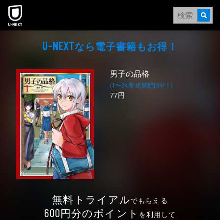
本文へスキップ
なら電⼦書籍もお得！
U-NEXT
男子の品格
(1〜24巻 絶賛配信中！)
77円
無料トライアル
でもらえる
円分のポイント
600
を利用して