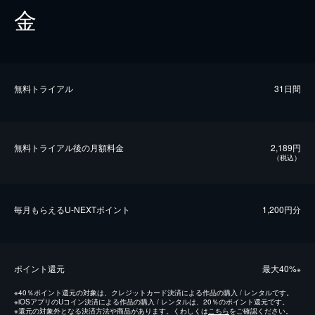
金
無料トライアル
31日間
無料トライアル後の⽉額料金
2,189円
（税込）
毎⽉もらえるU-NEXTポイント
1,200円分
ポイント還元
最⼤40%
※
※
40％ポイント還元の対象は、クレジットカード決済による作品の購入 / レンタルです。
※
iOSアプリのUコイン決済による作品の購入 / レンタルは、20％のポイント還元です。
※
還元の対象外となる決済方法や商品があります。くわしくは
こちら
をご確認ください。