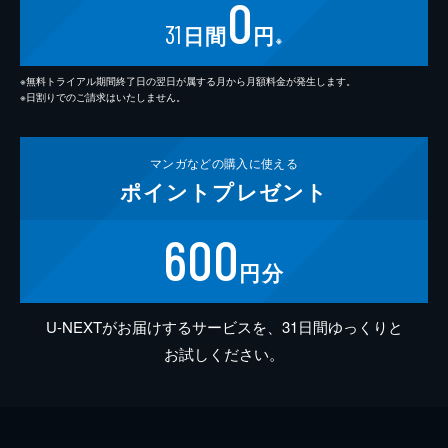
0
31
日間
円
※
※無料トライアル期間終了日の翌日が属する月から月額料金が発生します。
※日割りでのご請求はいたしません。
マンガなどの
購入に使える
ポイント
プレゼント
600
円分
U-NEXTがお届けするサービスを、31日間ゆっくりと
お試しください。