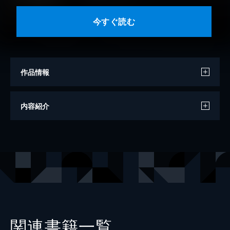
今すぐ読む
作品情報
漫画
蕨野くげ子
内容紹介
原作
広路なゆる
キャラクター原案
ジョンディー
出版社
秋田書店
掲載誌
チャンピオンクロス
レーベル
少年チャンピオン・コミックス
関連書籍一覧