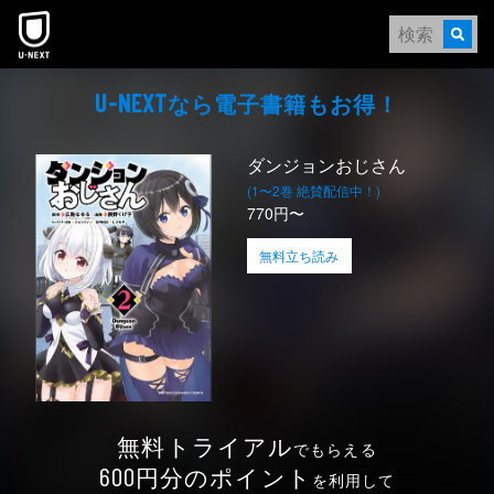
本文へスキップ
なら電⼦書籍もお得！
U-NEXT
ダンジョンおじさん
(1〜2巻 絶賛配信中！)
770円〜
無料立ち読み
無料トライアル
でもらえる
円分のポイント
600
を利用して