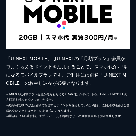
「U-NEXT MOBILE」はU-NEXTの「月額プラン」会員が
毎月もらえるポイントを活用することで、スマホ代がお得
になるモバイルプランです。ご利用には別途「U-NEXT M
OBILE」のお申し込みが必要となります。
※U-NEXTの月額プラン会員が毎月もらえる1,200円分のポイントを、U-NEXT MOBILEの
月額基本料の支払いに充てた場合。
※決済時において支払金額に相当するポイントを保有していない場合、差額分の料金はご登
録のクレジットカードでのお支払いとなります。
※通話料、SMS通信料、オプション（かけ放題など）の月額利用料は別途発生します。