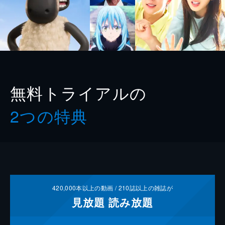
無料トライアルの
2つの特典
420,000
本以上の動画 /
210
誌以上の雑誌が
見放題
読み放題