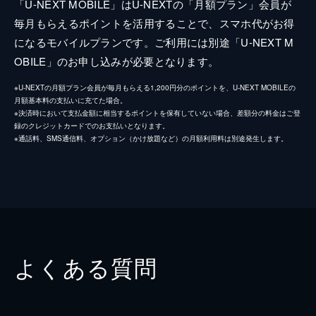
「U-NEXT MOBILE」はU-NEXTの「月額プラン」会員が
毎月もらえるポイントを活用することで、スマホ代がお得
になるモバイルプランです。ご利用には別途「U-NEXT M
OBILE」のお申し込みが必要となります。
※U-NEXTの月額プラン会員が毎月もらえる1,200円分のポイントを、U-NEXT MOBILEの
月額基本料の支払いに充てた場合。
※決済時において支払金額に相当するポイントを保有していない場合、差額分の料金はご登
録のクレジットカードでのお支払いとなります。
※通話料、SMS通信料、オプション（かけ放題など）の月額利用料は別途発生します。
よくある質問