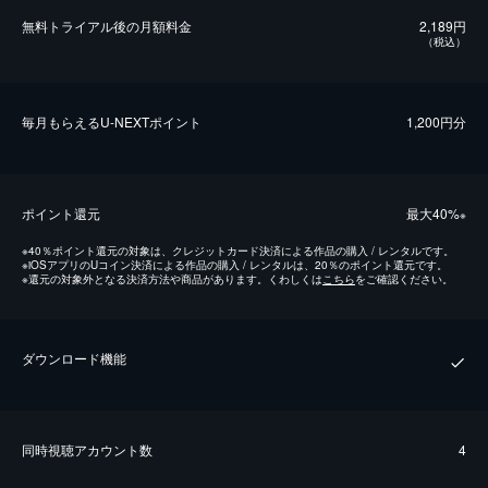
無料トライアル後の⽉額料金
2,189円
（税込）
毎⽉もらえるU-NEXTポイント
1,200円分
ポイント還元
最⼤40%
※
※
40％ポイント還元の対象は、クレジットカード決済による作品の購入 / レンタルです。
※
iOSアプリのUコイン決済による作品の購入 / レンタルは、20％のポイント還元です。
※
還元の対象外となる決済方法や商品があります。くわしくは
こちら
をご確認ください。
ダウンロード機能
同時視聴アカウント数
4