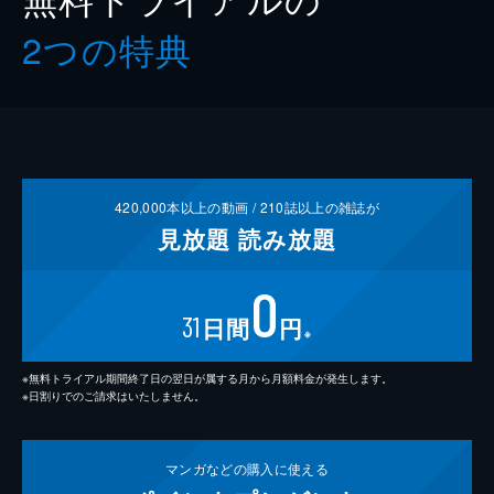
2つの特典
420,000
本以上の動画 /
210
誌以上の雑誌が
見放題
読み放題
0
31
日間
円
※
※無料トライアル期間終了日の翌日が属する月から月額料金が発生します。
※日割りでのご請求はいたしません。
マンガなどの
購入に使える