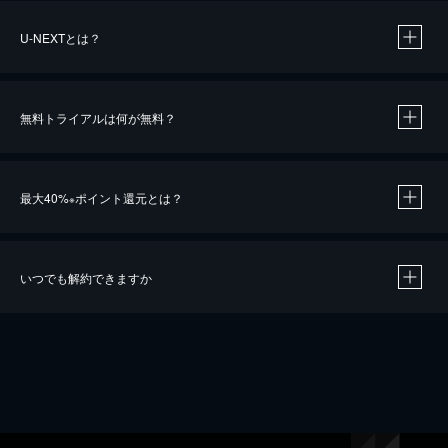
U-NEXTとは？
無料トライアルは何が無料？
最大40%
ポイント還元とは？
※
いつでも解約できますか
※
40％ポイント還元の対象は、クレジットカード決済による作品の購入 / レンタルです。
※
iOSアプリのUコイン決済による作品の購入 / レンタルは、20％のポイント還元です。
※
還元の対象外となる決済方法や商品があります。くわしくは
こちら
をご確認ください。
こちら