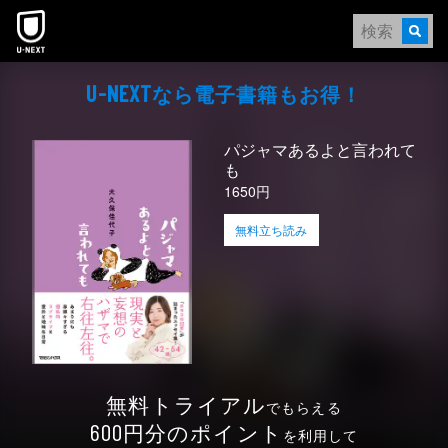
本文へスキップ
なら電⼦書籍もお得！
U-NEXT
パジャマあるよと言われて
も
1650円
無料立ち読み
無料トライアル
でもらえる
円分のポイント
600
を利用して