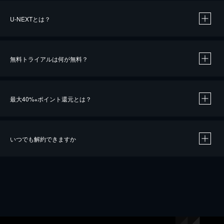
U-NEXTとは？
無料トライアルは何が無料？
最大40%
ポイント還元とは？
※
いつでも解約できますか
※
40％ポイント還元の対象は、クレジットカード決済による作品の購入 / レンタルです。
※
iOSアプリのUコイン決済による作品の購入 / レンタルは、20％のポイント還元です。
※
還元の対象外となる決済方法や商品があります。くわしくは
こちら
をご確認ください。
こちら