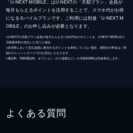
「U-NEXT MOBILE」はU-NEXTの「月額プラン」会員が
毎月もらえるポイントを活用することで、スマホ代がお得
になるモバイルプランです。ご利用には別途「U-NEXT M
OBILE」のお申し込みが必要となります。
※U-NEXTの月額プラン会員が毎月もらえる1,200円分のポイントを、U-NEXT MOBILEの
月額基本料の支払いに充てた場合。
※決済時において支払金額に相当するポイントを保有していない場合、差額分の料金はご登
録のクレジットカードでのお支払いとなります。
※通話料、SMS通信料、オプション（かけ放題など）の月額利用料は別途発生します。
よくある質問