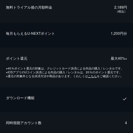
無料トライアル後の⽉額料金
2,189円
（税込）
毎⽉もらえるU-NEXTポイント
1,200円分
ポイント還元
最⼤40%
※
※
40％ポイント還元の対象は、クレジットカード決済による作品の購入 / レンタルです。
※
iOSアプリのUコイン決済による作品の購入 / レンタルは、20％のポイント還元です。
※
還元の対象外となる決済方法や商品があります。くわしくは
こちら
をご確認ください。
ダウンロード機能
同時視聴アカウント数
4