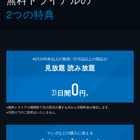
2つの特典
420,000
本以上の動画 /
210
誌以上の雑誌が
見放題
読み放題
0
31
日間
円
※
※無料トライアル期間終了日の翌日が属する月から月額料金が発生します。
※日割りでのご請求はいたしません。
マンガなどの
購入に使える