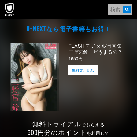
本文へスキップ
なら電⼦書籍もお得！
U-NEXT
FLASHデジタル写真集
三野宮鈴 どうするの？
1650円
無料立ち読み
無料トライアル
でもらえる
円分のポイント
600
を利用して