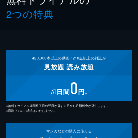
2つの特典
420,000
本以上の動画 /
210
誌以上の雑誌が
見放題
読み放題
0
31
日間
円
※
※無料トライアル期間終了日の翌日が属する月から月額料金が発生します。
※日割りでのご請求はいたしません。
マンガなどの
購入に使える