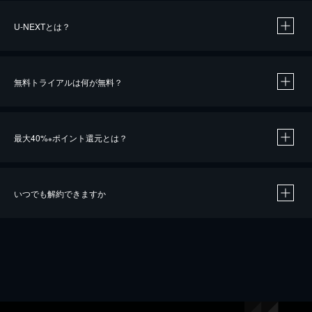
U-NEXTとは？
無料トライアルは何が無料？
最大40%
ポイント還元とは？
※
いつでも解約できますか
※
40％ポイント還元の対象は、クレジットカード決済による作品の購入 / レンタルです。
※
iOSアプリのUコイン決済による作品の購入 / レンタルは、20％のポイント還元です。
※
還元の対象外となる決済方法や商品があります。くわしくは
こちら
をご確認ください。
こちら