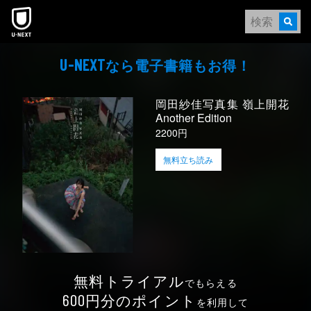
本文へスキップ
なら電⼦書籍もお得！
U-NEXT
岡田紗佳写真集 嶺上開花
Another Edition
2200円
無料立ち読み
無料トライアル
でもらえる
円分のポイント
600
を利用して