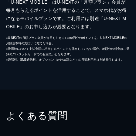
「U-NEXT MOBILE」はU-NEXTの「月額プラン」会員が
毎月もらえるポイントを活用することで、スマホ代がお得
になるモバイルプランです。ご利用には別途「U-NEXT M
OBILE」のお申し込みが必要となります。
※U-NEXTの月額プラン会員が毎月もらえる1,200円分のポイントを、U-NEXT MOBILEの
月額基本料の支払いに充てた場合。
※決済時において支払金額に相当するポイントを保有していない場合、差額分の料金はご登
録のクレジットカードでのお支払いとなります。
※通話料、SMS通信料、オプション（かけ放題など）の月額利用料は別途発生します。
よくある質問