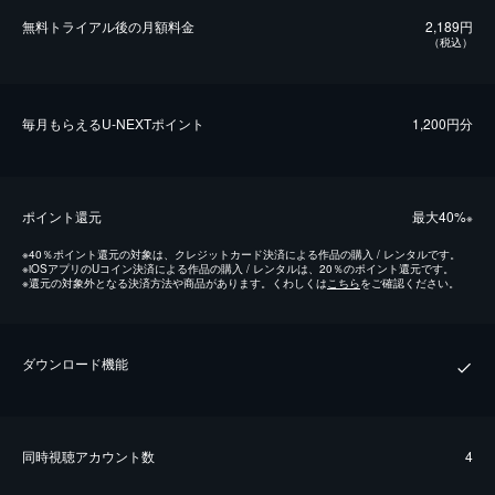
無料トライアル後の⽉額料金
2,189円
（税込）
毎⽉もらえるU-NEXTポイント
1,200円分
ポイント還元
最⼤40%
※
※
40％ポイント還元の対象は、クレジットカード決済による作品の購入 / レンタルです。
※
iOSアプリのUコイン決済による作品の購入 / レンタルは、20％のポイント還元です。
※
還元の対象外となる決済方法や商品があります。くわしくは
こちら
をご確認ください。
ダウンロード機能
同時視聴アカウント数
4