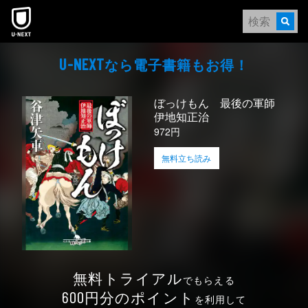
本文へスキップ
なら電⼦書籍もお得！
U-NEXT
ぼっけもん 最後の軍師
伊地知正治
972円
無料立ち読み
無料トライアル
でもらえる
円分のポイント
600
を利用して