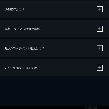
U-NEXTとは？
無料トライアルは何が無料？
最大40%
ポイント還元とは？
※
いつでも解約できますか
※
40％ポイント還元の対象は、クレジットカード決済による作品の購入 / レンタルです。
※
iOSアプリのUコイン決済による作品の購入 / レンタルは、20％のポイント還元です。
※
還元の対象外となる決済方法や商品があります。くわしくは
こちら
をご確認ください。
こちら