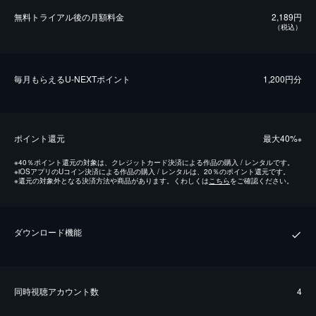
無料トライアル後の⽉額料金
2,189円
（税込）
毎⽉もらえるU-NEXTポイント
1,200円分
ポイント還元
最⼤40%
※
※
40％ポイント還元の対象は、クレジットカード決済による作品の購入 / レンタルです。
※
iOSアプリのUコイン決済による作品の購入 / レンタルは、20％のポイント還元です。
※
還元の対象外となる決済方法や商品があります。くわしくは
こちら
をご確認ください。
ダウンロード機能
同時視聴アカウント数
4