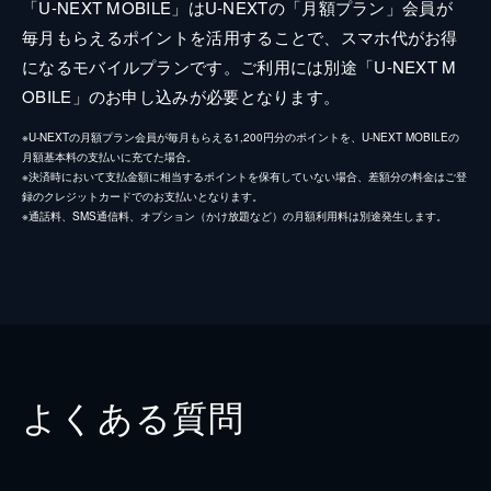
「U-NEXT MOBILE」はU-NEXTの「月額プラン」会員が
毎月もらえるポイントを活用することで、スマホ代がお得
になるモバイルプランです。ご利用には別途「U-NEXT M
OBILE」のお申し込みが必要となります。
※U-NEXTの月額プラン会員が毎月もらえる1,200円分のポイントを、U-NEXT MOBILEの
月額基本料の支払いに充てた場合。
※決済時において支払金額に相当するポイントを保有していない場合、差額分の料金はご登
録のクレジットカードでのお支払いとなります。
※通話料、SMS通信料、オプション（かけ放題など）の月額利用料は別途発生します。
よくある質問