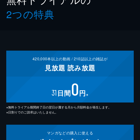
2つの特典
420,000
本以上の動画 /
210
誌以上の雑誌が
見放題
読み放題
0
31
日間
円
※
※無料トライアル期間終了日の翌日が属する月から月額料金が発生します。
※日割りでのご請求はいたしません。
マンガなどの
購入に使える