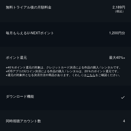
無料トライアル後の⽉額料金
2,189円
（税込）
毎⽉もらえるU-NEXTポイント
1,200円分
ポイント還元
最⼤40%
※
※
40％ポイント還元の対象は、クレジットカード決済による作品の購入 / レンタルです。
※
iOSアプリのUコイン決済による作品の購入 / レンタルは、20％のポイント還元です。
※
還元の対象外となる決済方法や商品があります。くわしくは
こちら
をご確認ください。
ダウンロード機能
同時視聴アカウント数
4