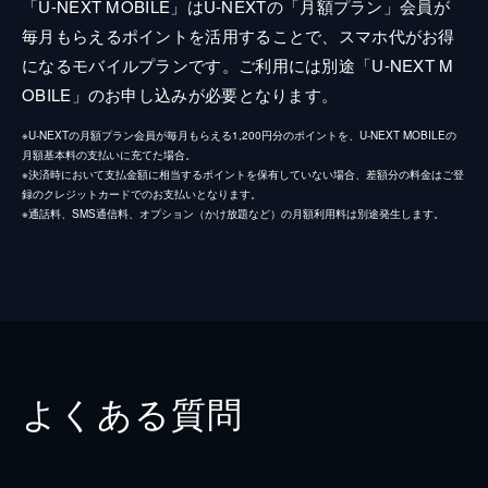
「U-NEXT MOBILE」はU-NEXTの「月額プラン」会員が
毎月もらえるポイントを活用することで、スマホ代がお得
になるモバイルプランです。ご利用には別途「U-NEXT M
OBILE」のお申し込みが必要となります。
※U-NEXTの月額プラン会員が毎月もらえる1,200円分のポイントを、U-NEXT MOBILEの
月額基本料の支払いに充てた場合。
※決済時において支払金額に相当するポイントを保有していない場合、差額分の料金はご登
録のクレジットカードでのお支払いとなります。
※通話料、SMS通信料、オプション（かけ放題など）の月額利用料は別途発生します。
よくある質問