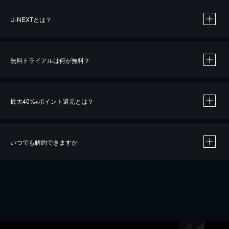
U-NEXTとは？
無料トライアルは何が無料？
最大40%
ポイント還元とは？
※
いつでも解約できますか
※
40％ポイント還元の対象は、クレジットカード決済による作品の購入 / レンタルです。
※
iOSアプリのUコイン決済による作品の購入 / レンタルは、20％のポイント還元です。
※
還元の対象外となる決済方法や商品があります。くわしくは
こちら
をご確認ください。
こちら