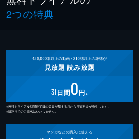
2つの特典
420,000
本以上の動画 /
210
誌以上の雑誌が
見放題
読み放題
0
31
日間
円
※
※無料トライアル期間終了日の翌日が属する月から月額料金が発生します。
※日割りでのご請求はいたしません。
マンガなどの
購入に使える