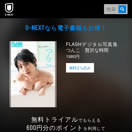
本文へスキップ
なら電⼦書籍もお得！
U-NEXT
FLASHデジタル写真集
つんこ 贅沢な時間
1980円
無料立ち読み
無料トライアル
でもらえる
円分のポイント
600
を利用して