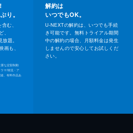
！
解約は
っぷり。
いつでもOK。
を含む、
U-NEXTの解約は、いつでも手続
ど、
き可能です。無料トライアル期間
が見放題。
中の解約の場合、月額料金は発生
映画も、
しませんので安心してお試しくだ
さい。
内の主要な定額制動
ドラマ/韓流・ア
別途、有料作品あ