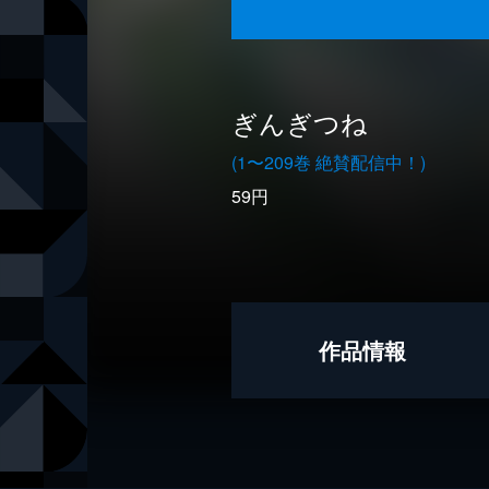
ぎんぎつね
(1〜209巻 絶賛配信中！)
59円
作品情報
著者
落合さより
出版社
集英社