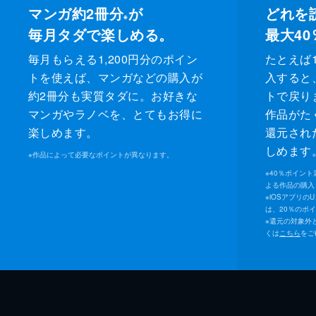
マンガ約2冊分
が
どれを
※
毎月タダで楽しめる。
最大40
毎月もらえる1,200円分のポイン
たとえば1
トを使えば、マンガなどの購入が
入すると
約2冊分も実質タダに。お好きな
トで戻り
マンガやラノベを、とてもお得に
作品がた
楽しめます。
還元され
しめます
※
作品によって必要なポイントが異なります。
※
40％ポイン
よる作品の購入 
※
iOSアプリの
は、20％のポ
※
還元の対象外
くは
こちら
をご