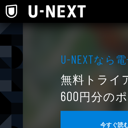
本文へスキップ
なら電
U-NEXT
無料トライ
円分のポ
600
今すぐ読