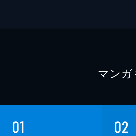
マンガ
01
02