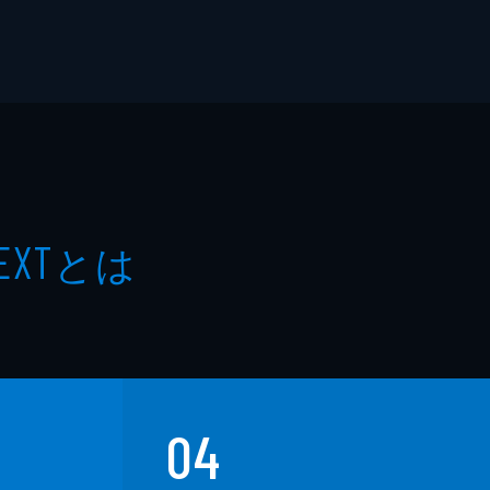
とは
EXT
04