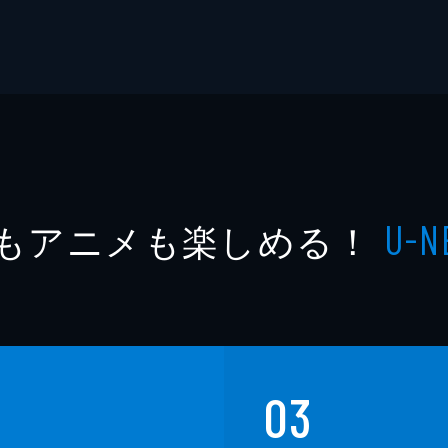
もアニメも楽しめる！
U-N
03