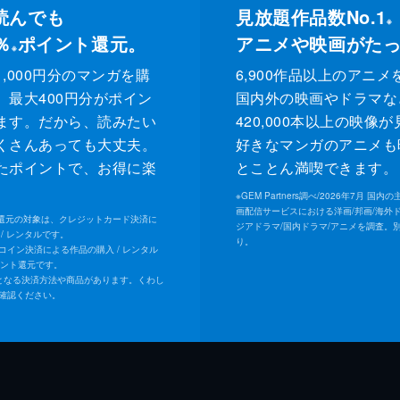
読んでも
見放題作品数No.1
※
％
ポイント還元。
アニメや映画がた
※
,000円分のマンガを購
6,900作品以上のアニメ
、最大400円分がポイン
国内外の映画やドラマな
ます。だから、読みたい
420,000本以上の映像
くさんあっても大丈夫。
好きなマンガのアニメも
たポイントで、お得に楽
とことん満喫できます。
。
※
GEM Partners調べ/2026年7⽉ 国
画配信サービスにおける洋画/邦画/海外
ト還元の対象は、クレジットカード決済に
ジアドラマ/国内ドラマ/アニメを調査。
/ レンタルです。
り。
Uコイン決済による作品の購入 / レンタル
イント還元です。
となる決済方法や商品があります。くわし
確認ください。