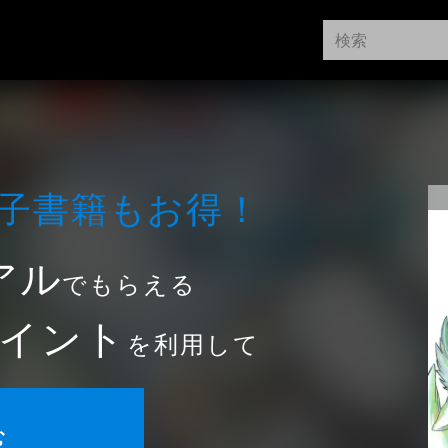
⼦書籍もお得！
アル
でもらえる
イント
を利用して
む