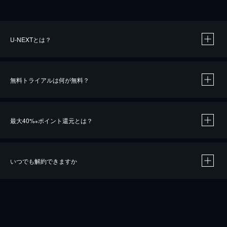
U-NEXTとは？
無料トライアルは何が無料？
最大40%
ポイント還元とは？
※
いつでも解約できますか
※
40％ポイント還元の対象は、クレジットカード決済による作品の購入 / レンタルです。
※
iOSアプリのUコイン決済による作品の購入 / レンタルは、20％のポイント還元です。
※
還元の対象外となる決済方法や商品があります。くわしくは
こちら
をご確認ください。