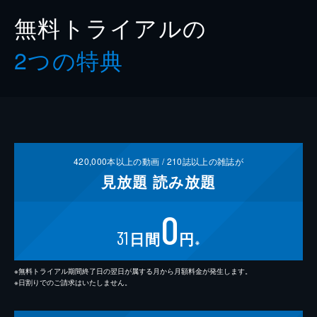
無料トライアルの
2つの特典
420,000
本以上の動画 /
210
誌以上の雑誌が
見放題
読み放題
0
31
日間
円
※
※無料トライアル期間終了日の翌日が属する月から月額料金が発生します。
※日割りでのご請求はいたしません。