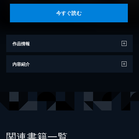
今すぐ読む
作品情報
漫画
しーめ
内容紹介
原作
有象利路
キャラクターデザイン
林けゐ
出版社
KADOKAWA
レーベル
電撃コミックスNEXT
関連書籍一覧