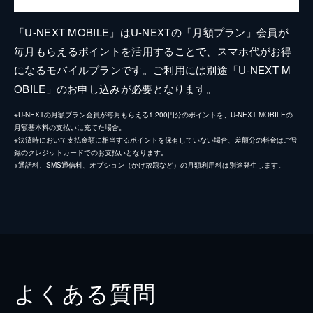
「U-NEXT MOBILE」はU-NEXTの「月額プラン」会員が
毎月もらえるポイントを活用することで、スマホ代がお得
になるモバイルプランです。ご利用には別途「U-NEXT M
OBILE」のお申し込みが必要となります。
※U-NEXTの月額プラン会員が毎月もらえる1,200円分のポイントを、U-NEXT MOBILEの
月額基本料の支払いに充てた場合。
※決済時において支払金額に相当するポイントを保有していない場合、差額分の料金はご登
録のクレジットカードでのお支払いとなります。
※通話料、SMS通信料、オプション（かけ放題など）の月額利用料は別途発生します。
よくある質問