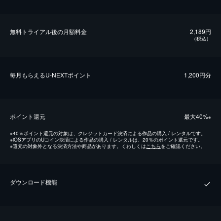
無料トライアル後の⽉額料金
2,189円
（税込）
毎⽉もらえるU-NEXTポイント
1,200円分
ポイント還元
最⼤40%
※
※
40％ポイント還元の対象は、クレジットカード決済による作品の購入 / レンタルです。
※
iOSアプリのUコイン決済による作品の購入 / レンタルは、20％のポイント還元です。
※
還元の対象外となる決済方法や商品があります。くわしくは
こちら
をご確認ください。
ダウンロード機能