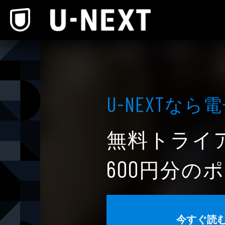
本文へスキップ
なら電
U-NEXT
無料トライ
円分のポ
600
今すぐ読