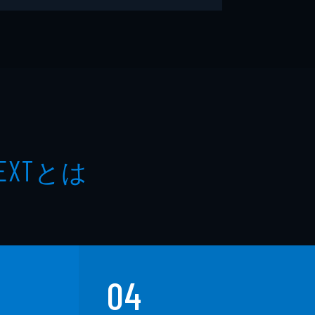
とは
EXT
04