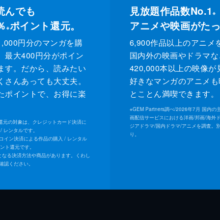
読んでも
見放題作品数No.1
※
％
ポイント還元。
アニメや映画がた
※
,000円分のマンガを購
6,900作品以上のアニメ
、最大400円分がポイン
国内外の映画やドラマな
ます。だから、読みたい
420,000本以上の映像
くさんあっても大丈夫。
好きなマンガのアニメも
たポイントで、お得に楽
とことん満喫できます。
。
※
GEM Partners調べ/2026年7⽉ 国
画配信サービスにおける洋画/邦画/海外
ト還元の対象は、クレジットカード決済に
ジアドラマ/国内ドラマ/アニメを調査。
/ レンタルです。
り。
Uコイン決済による作品の購入 / レンタル
イント還元です。
となる決済方法や商品があります。くわし
確認ください。