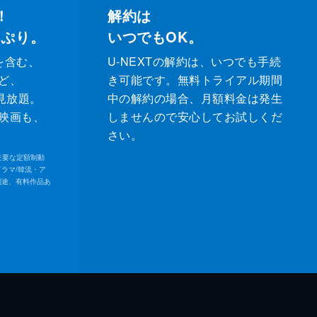
！
解約は
っぷり。
いつでもOK。
を含む、
U-NEXTの解約は、いつでも手続
ど、
き可能です。無料トライアル期間
が見放題。
中の解約の場合、月額料金は発生
映画も、
しませんので安心してお試しくだ
さい。
内の主要な定額制動
ドラマ/韓流・ア
別途、有料作品あ