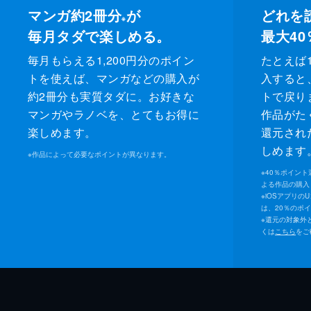
マンガ約2冊分
が
どれを
※
毎月タダで楽しめる。
最大40
毎月もらえる1,200円分のポイン
たとえば1
トを使えば、マンガなどの購入が
入すると
約2冊分も実質タダに。お好きな
トで戻り
マンガやラノベを、とてもお得に
作品がた
楽しめます。
還元され
しめます
※
作品によって必要なポイントが異なります。
※
40％ポイン
よる作品の購入 
※
iOSアプリの
は、20％のポ
※
還元の対象外
くは
こちら
をご