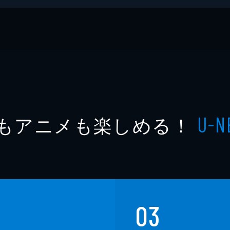
もアニメも楽しめる！
U-N
03
文庫