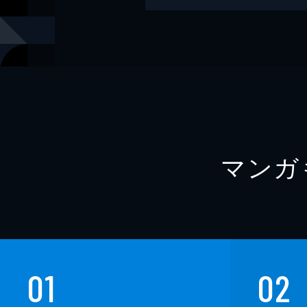
著者
葛西俊和
著者
黒木あるじ
著者
神薫
著者
つくね乱蔵
著者
西浦和也
マンガ
著者
平山夢明
著者
福澤徹三
著者
牧野修
著者
鷲羽大介
出版社
竹書房
01
02
レーベル
竹書房怪談