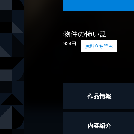
物件の怖い話
924円
無料立ち読み
作品情報
著者
蛙坂須美
内容紹介
著者
小田イ輔