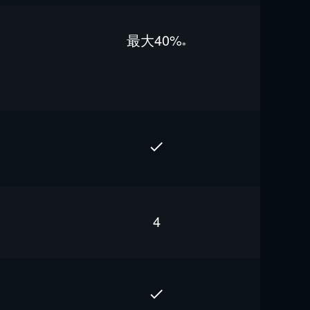
最⼤40%
※
4