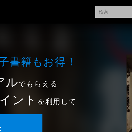
⼦書籍もお得！
アル
でもらえる
イント
を利用して
む