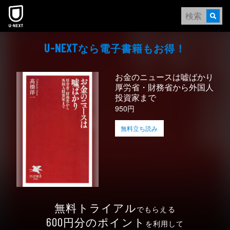
本文へスキップ
なら電⼦書籍もお得！
U-NEXT
お金のニュースは嘘ばかり
厚労省・財務省から外国人
投資家まで
950円
無料立ち読み
無料トライアル
でもらえる
円分のポイント
600
を利用して