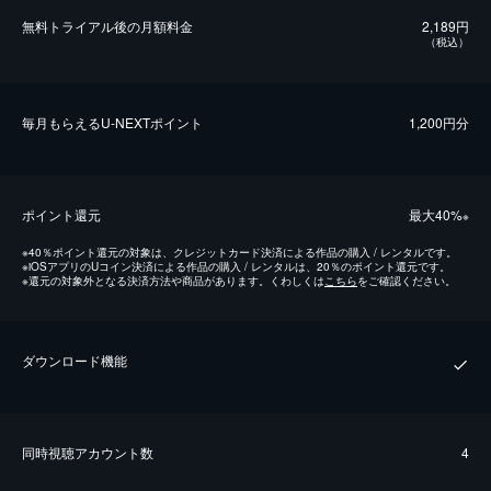
無料トライアル後の⽉額料金
2,189円
（税込）
毎⽉もらえるU-NEXTポイント
1,200円分
ポイント還元
最⼤40%
※
※
40％ポイント還元の対象は、クレジットカード決済による作品の購入 / レンタルです。
※
iOSアプリのUコイン決済による作品の購入 / レンタルは、20％のポイント還元です。
※
還元の対象外となる決済方法や商品があります。くわしくは
こちら
をご確認ください。
ダウンロード機能
同時視聴アカウント数
4