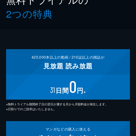
2つの特典
420,000
本以上の動画 /
210
誌以上の雑誌が
見放題
読み放題
0
31
日間
円
※
※無料トライアル期間終了日の翌日が属する月から月額料金が発生します。
※日割りでのご請求はいたしません。
マンガなどの
購入に使える