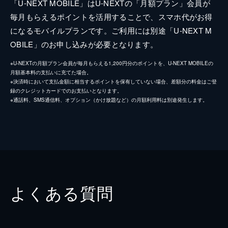
「U-NEXT MOBILE」はU-NEXTの「月額プラン」会員が
毎月もらえるポイントを活用することで、スマホ代がお得
になるモバイルプランです。ご利用には別途「U-NEXT M
OBILE」のお申し込みが必要となります。
※U-NEXTの月額プラン会員が毎月もらえる1,200円分のポイントを、U-NEXT MOBILEの
月額基本料の支払いに充てた場合。
※決済時において支払金額に相当するポイントを保有していない場合、差額分の料金はご登
録のクレジットカードでのお支払いとなります。
※通話料、SMS通信料、オプション（かけ放題など）の月額利用料は別途発生します。
よくある質問