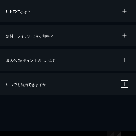
U-NEXTとは？
無料トライアルは何が無料？
最大40%
ポイント還元とは？
※
いつでも解約できますか
※
40％ポイント還元の対象は、クレジットカード決済による作品の購入 / レンタルです。
※
iOSアプリのUコイン決済による作品の購入 / レンタルは、20％のポイント還元です。
※
還元の対象外となる決済方法や商品があります。くわしくは
こちら
をご確認ください。
こちら