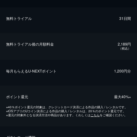
無料トライアル
31日間
無料トライアル後の⽉額料金
2,189円
（税込）
毎⽉もらえるU-NEXTポイント
1,200円分
ポイント還元
最⼤40%
※
※
40％ポイント還元の対象は、クレジットカード決済による作品の購入 / レンタルです。
※
iOSアプリのUコイン決済による作品の購入 / レンタルは、20％のポイント還元です。
※
還元の対象外となる決済方法や商品があります。くわしくは
こちら
をご確認ください。