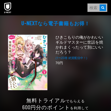
本文へスキップ
なら電⼦書籍もお得！
U-NEXT
ひきこもりの俺がかわいい
ギルドマスターに世話を焼
かれまくったって別にいい
だろう？
(1〜23巻 絶賛配信中！)
70円
無料トライアル
でもらえる
円分のポイント
600
を利用して