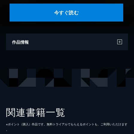
今すぐ読む
作品情報
原作
東條功一
マンガ
ミト
原作イラスト
にもし
出版社
ホビージャパン
レーベル
HJコミックス
関連書籍一覧
※ポイント（購⼊）作品です。無料トライアルでもらえるポイントも、ご利⽤いただけます
。