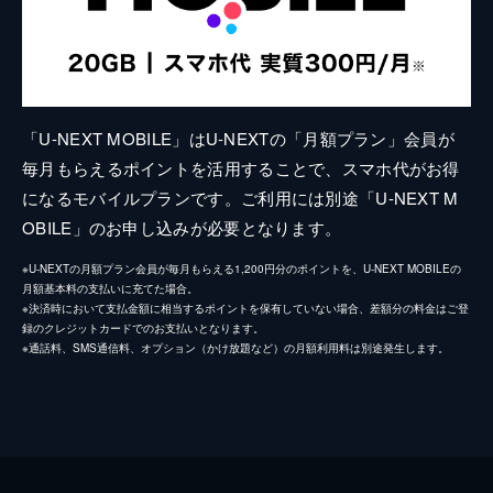
「U-NEXT MOBILE」はU-NEXTの「月額プラン」会員が
毎月もらえるポイントを活用することで、スマホ代がお得
になるモバイルプランです。ご利用には別途「U-NEXT M
OBILE」のお申し込みが必要となります。
※U-NEXTの月額プラン会員が毎月もらえる1,200円分のポイントを、U-NEXT MOBILEの
月額基本料の支払いに充てた場合。
※決済時において支払金額に相当するポイントを保有していない場合、差額分の料金はご登
録のクレジットカードでのお支払いとなります。
※通話料、SMS通信料、オプション（かけ放題など）の月額利用料は別途発生します。