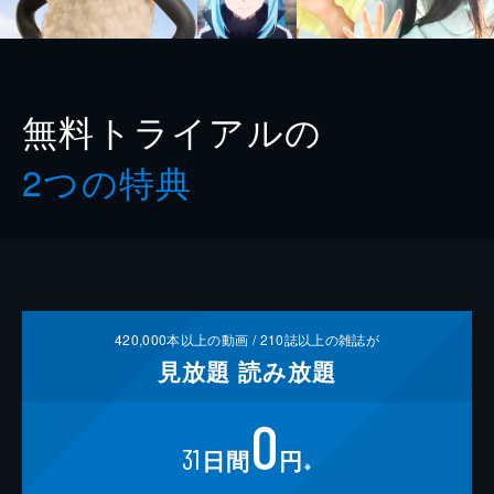
無料トライアルの
2つの特典
420,000
本以上の動画 /
210
誌以上の雑誌が
見放題
読み放題
0
31
日間
円
※