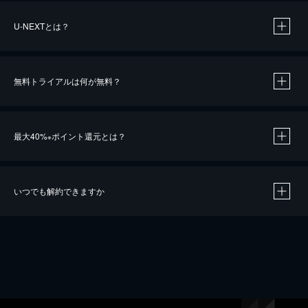
U-NEXTとは？
無料トライアルは何が無料？
最大40%
ポイント還元とは？
※
いつでも解約できますか
※
40％ポイント還元の対象は、クレジットカード決済による作品の購入 / レンタルです。
※
iOSアプリのUコイン決済による作品の購入 / レンタルは、20％のポイント還元です。
※
還元の対象外となる決済方法や商品があります。くわしくは
こちら
をご確認ください。
こちら