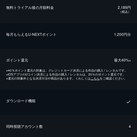
無料トライアル後の⽉額料金
2,189円
（税込）
毎⽉もらえるU-NEXTポイント
1,200円分
ポイント還元
最⼤40%
※
※
40％ポイント還元の対象は、クレジットカード決済による作品の購入 / レンタルです。
※
iOSアプリのUコイン決済による作品の購入 / レンタルは、20％のポイント還元です。
※
還元の対象外となる決済方法や商品があります。くわしくは
こちら
をご確認ください。
ダウンロード機能
同時視聴アカウント数
4