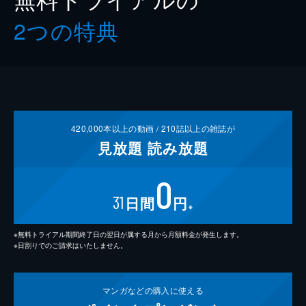
2つの特典
420,000
本以上の動画 /
210
誌以上の雑誌が
見放題
読み放題
0
31
日間
円
※
※無料トライアル期間終了日の翌日が属する月から月額料金が発生します。
※日割りでのご請求はいたしません。
マンガなどの
購入に使える