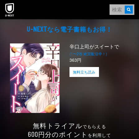
本文へスキップ
なら電⼦書籍もお得！
U-NEXT
辛口上司がスイートで
(1〜2巻 絶賛配信中！)
363円
無料立ち読み
無料トライアル
でもらえる
円分のポイント
600
を利用して