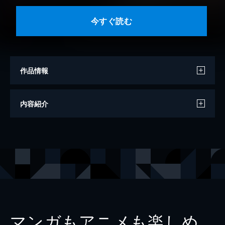
今すぐ読む
作品情報
著者
葛城しずく
内容紹介
著者
青木健生
著者
元祖鯱もなか本店
出版社
アムコミ
レーベル
mono comic
マンガもアニメも楽しめ