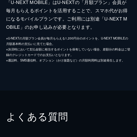
「U-NEXT MOBILE」はU-NEXTの「月額プラン」会員が
毎月もらえるポイントを活用することで、スマホ代がお得
になるモバイルプランです。ご利用には別途「U-NEXT M
OBILE」のお申し込みが必要となります。
※U-NEXTの月額プラン会員が毎月もらえる1,200円分のポイントを、U-NEXT MOBILEの
月額基本料の支払いに充てた場合。
※決済時において支払金額に相当するポイントを保有していない場合、差額分の料金はご登
録のクレジットカードでのお支払いとなります。
※通話料、SMS通信料、オプション（かけ放題など）の月額利用料は別途発生します。
よくある質問