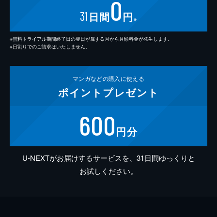
0
31
日間
円
※
※無料トライアル期間終了日の翌日が属する月から月額料金が発生します。
※日割りでのご請求はいたしません。
マンガなどの
購入に使える
ポイント
プレゼント
600
円分
U-NEXTがお届けするサービスを、31日間ゆっくりと
お試しください。