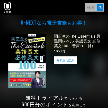
本文へスキップ
なら電⼦書籍もお得！
U-NEXT
関正生のThe Essentials 最
難関レベル 英語長文 必修
英文100（音声ＤＬ付）
1650円
無料立ち読み
無料トライアル
でもらえる
円分のポイント
600
を利用して