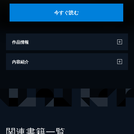
今すぐ読む
作品情報
著者
関正生
内容紹介
著者
桑原雅弘
出版社
旺文社
関連書籍一覧