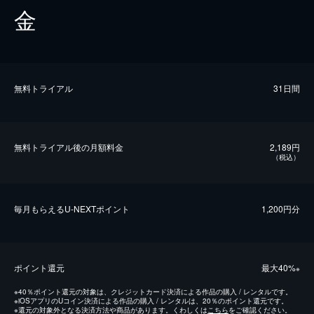
金
無料トライアル
31日間
無料トライアル後の⽉額料金
2,189円
（税込）
毎⽉もらえるU-NEXTポイント
1,200円分
ポイント還元
最⼤40%
※
※
40％ポイント還元の対象は、クレジットカード決済による作品の購入 / レンタルです。
※
iOSアプリのUコイン決済による作品の購入 / レンタルは、20％のポイント還元です。
※
還元の対象外となる決済方法や商品があります。くわしくは
こちら
をご確認ください。