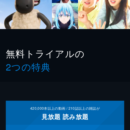
無料トライアルの
2つの特典
420,000
本以上の動画 /
210
誌以上の雑誌が
見放題
読み放題