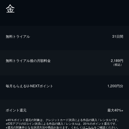
金
無料トライアル
31日間
無料トライアル後の⽉額料金
2,189円
（税込）
毎⽉もらえるU-NEXTポイント
1,200円分
ポイント還元
最⼤40%
※
※
40％ポイント還元の対象は、クレジットカード決済による作品の購入 / レンタルです。
※
iOSアプリのUコイン決済による作品の購入 / レンタルは、20％のポイント還元です。
※
還元の対象外となる決済方法や商品があります。くわしくは
こちら
をご確認ください。