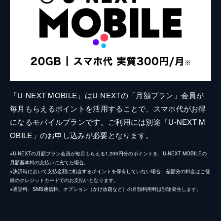
「U-NEXT MOBILE」はU-NEXTの「月額プラン」会員が
毎月もらえるポイントを活用することで、スマホ代がお得
になるモバイルプランです。ご利用には別途「U-NEXT M
OBILE」のお申し込みが必要となります。
※U-NEXTの月額プラン会員が毎月もらえる1,200円分のポイントを、U-NEXT MOBILEの
月額基本料の支払いに充てた場合。
※決済時において支払金額に相当するポイントを保有していない場合、差額分の料金はご登
録のクレジットカードでのお支払いとなります。
※通話料、SMS通信料、オプション（かけ放題など）の月額利用料は別途発生します。