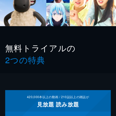
無料トライアルの
2つの特典
420,000
本以上の動画 /
210
誌以上の雑誌が
見放題
読み放題