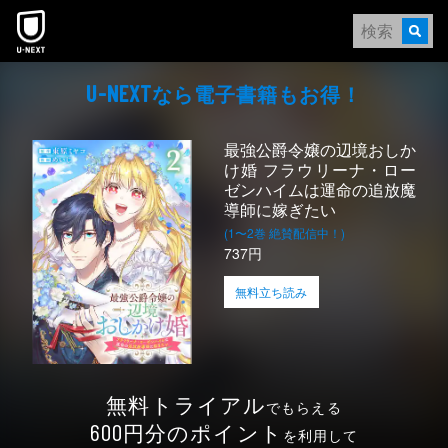
本文へスキップ
なら電⼦書籍もお得！
U-NEXT
最強公爵令嬢の辺境おしか
け婚 フラウリーナ・ロー
ゼンハイムは運命の追放魔
導師に嫁ぎたい
(1〜2巻 絶賛配信中！)
737円
無料立ち読み
無料トライアル
でもらえる
円分のポイント
600
を利用して