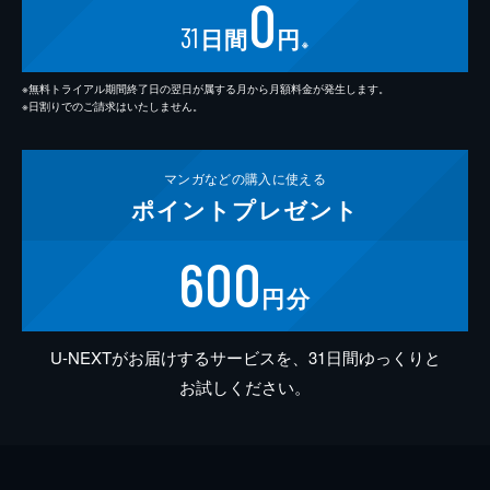
0
31
日間
円
※
※無料トライアル期間終了日の翌日が属する月から月額料金が発生します。
※日割りでのご請求はいたしません。
マンガなどの
購入に使える
ポイント
プレゼント
600
円分
U-NEXTがお届けするサービスを、31日間ゆっくりと
お試しください。