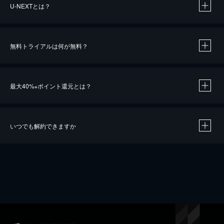
U-NEXTとは？
無料トライアルは何が無料？
最大40%
ポイント還元とは？
※
いつでも解約できますか
※
40％ポイント還元の対象は、クレジットカード決済による作品の購入 / レンタルです。
※
iOSアプリのUコイン決済による作品の購入 / レンタルは、20％のポイント還元です。
※
還元の対象外となる決済方法や商品があります。くわしくは
こちら
をご確認ください。
こちら