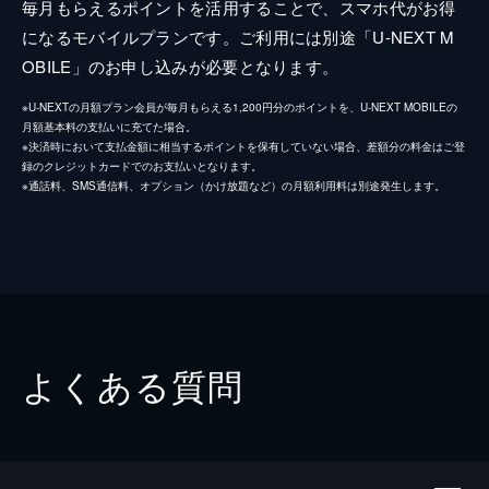
毎月もらえるポイントを活用することで、スマホ代がお得
になるモバイルプランです。ご利用には別途「U-NEXT M
OBILE」のお申し込みが必要となります。
※U-NEXTの月額プラン会員が毎月もらえる1,200円分のポイントを、U-NEXT MOBILEの
月額基本料の支払いに充てた場合。
※決済時において支払金額に相当するポイントを保有していない場合、差額分の料金はご登
録のクレジットカードでのお支払いとなります。
※通話料、SMS通信料、オプション（かけ放題など）の月額利用料は別途発生します。
よくある質問