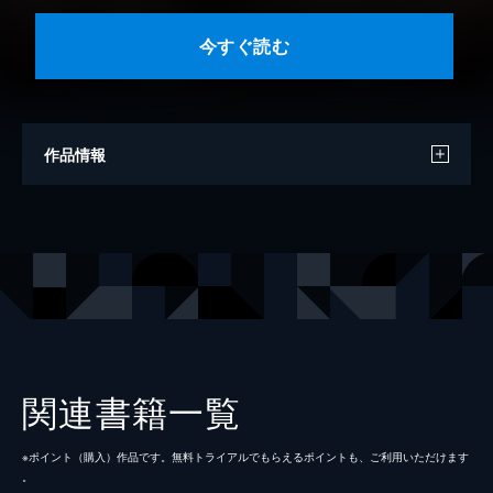
今すぐ読む
作品情報
漫画
しんき
原作
仲村つばき
キャラクター原案
あき
出版社
KADOKAWA
レーベル
ＦＬＯＳ ＣＯＭＩＣ
関連書籍一覧
※ポイント（購⼊）作品です。無料トライアルでもらえるポイントも、ご利⽤いただけます
。