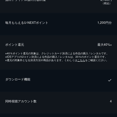
（税込）
毎⽉もらえるU-NEXTポイント
1,200円分
ポイント還元
最⼤40%
※
※
40％ポイント還元の対象は、クレジットカード決済による作品の購入 / レンタルです。
※
iOSアプリのUコイン決済による作品の購入 / レンタルは、20％のポイント還元です。
※
還元の対象外となる決済方法や商品があります。くわしくは
こちら
をご確認ください。
ダウンロード機能
同時視聴アカウント数
4