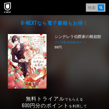
本文へスキップ
なら電⼦書籍もお得！
U-NEXT
シンデレラ伯爵家の靴箱館
(1〜19巻 絶賛配信中！)
88円
無料トライアル
でもらえる
円分のポイント
600
を利用して