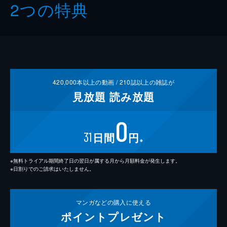
2つの特典
420,000
本以上の動画 /
210
誌以上の雑誌が
見放題
読み放題
0
31
日間
円
※
※無料トライアル期間終了日の翌日が属する月から月額料金が発生します。
※日割りでのご請求はいたしません。
マンガなどの
購入に使える
ポイント
プレゼント