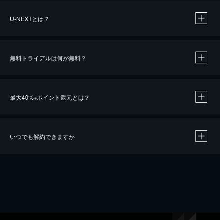
U-NEXTとは？
無料トライアルは何が無料？
最大40%
ポイント還元とは？
※
いつでも解約できますか
※
40％ポイント還元の対象は、クレジットカード決済による作品の購入 / レンタルです。
※
iOSアプリのUコイン決済による作品の購入 / レンタルは、20％のポイント還元です。
※
還元の対象外となる決済方法や商品があります。くわしくは
こちら
をご確認ください。
こちら