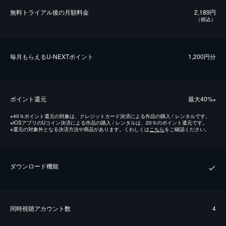
無料トライアル後の⽉額料金
2,189円
（税込）
毎⽉もらえるU-NEXTポイント
1,200円分
ポイント還元
最⼤40%
※
※
40％ポイント還元の対象は、クレジットカード決済による作品の購入 / レンタルです。
※
iOSアプリのUコイン決済による作品の購入 / レンタルは、20％のポイント還元です。
※
還元の対象外となる決済方法や商品があります。くわしくは
こちら
をご確認ください。
ダウンロード機能
同時視聴アカウント数
4