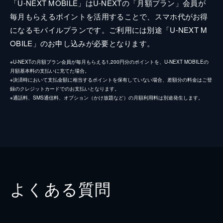
「U-NEXT MOBILE」はU-NEXTの「月額プラン」会員が
毎月もらえるポイントを活用することで、スマホ代がお得
になるモバイルプランです。ご利用には別途「U-NEXT M
OBILE」のお申し込みが必要となります。
※U-NEXTの月額プラン会員が毎月もらえる1,200円分のポイントを、U-NEXT MOBILEの
月額基本料の支払いに充てた場合。
※決済時において支払金額に相当するポイントを保有していない場合、差額分の料金はご登
録のクレジットカードでのお支払いとなります。
※通話料、SMS通信料、オプション（かけ放題など）の月額利用料は別途発生します。
よくある質問