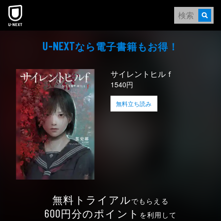
本文へスキップ
なら電⼦書籍もお得！
U-NEXT
サイレントヒルｆ
1540円
無料立ち読み
無料トライアル
でもらえる
円分のポイント
600
を利用して