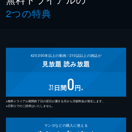
2つの特典
420,000
本以上の動画 /
210
誌以上の雑誌が
見放題
読み放題
0
31
日間
円
※
※無料トライアル期間終了日の翌日が属する月から月額料金が発生します。
※日割りでのご請求はいたしません。
マンガなどの
購入に使える